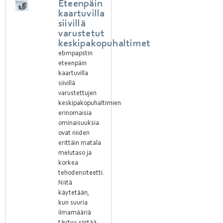
Eteenpäin
kaartuvilla
siivillä
varustetut
keskipakopuhaltimet
ebmpapstin
eteenpäin
kaartuvilla
siivillä
varustettujen
keskipakopuhaltimien
erinomaisia
ominaisuuksia
ovat niiden
erittäin matala
melutaso ja
korkea
tehodensiteetti.
Niitä
käytetään,
kun suuria
ilmamääriä