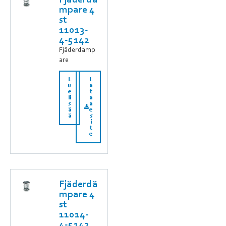
Fjäderdä
mpare 4
st
11013-
4-5142
Fjäderdämp
are
L
L
u
a
e
t
li
a
s
a
ä
e
ä
s
i
t
e
Fjäderdä
mpare 4
st
11014-
4-5142