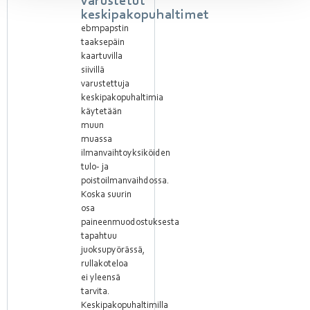
varustetut
keskipakopuhaltimet
ebmpapstin
taaksepäin
kaartuvilla
siivillä
varustettuja
keskipakopuhaltimia
käytetään
muun
muassa
ilmanvaihtoyksiköiden
tulo- ja
poistoilmanvaihdossa.
Koska suurin
osa
paineenmuodostuksesta
tapahtuu
juoksupyörässä,
rullakoteloa
ei yleensä
tarvita.
Keskipakopuhaltimilla