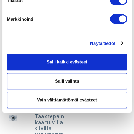
Tilastot
Fjäderdä
mpare
SP775-
Markkinointi
06
L
L
u
a
Näytä tiedot
e
t
li
a
s
a
ä
e
ä
s
i
Salli kaikki evästeet
t
e
Salli valinta
1
2
3
Vain välttämättömät evästeet
Taaksepäin
kaartuvilla
siivillä