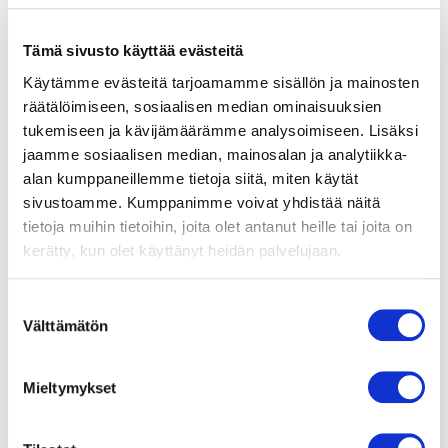
s
a
ä
e
ä
s
i
Tämä sivusto käyttää evästeitä
t
e
Käytämme evästeitä tarjoamamme sisällön ja mainosten
räätälöimiseen, sosiaalisen median ominaisuuksien
tukemiseen ja kävijämäärämme analysoimiseen. Lisäksi
jaamme sosiaalisen median, mainosalan ja analytiikka-
Fjäderdä
alan kumppaneillemme tietoja siitä, miten käytät
mpare
SP775-
sivustoamme. Kumppanimme voivat yhdistää näitä
05
tietoja muihin tietoihin, joita olet antanut heille tai joita on
kerätty, kun olet käyttänyt heidän palvelujaan.
L
L
u
a
e
t
li
a
Suostumuksen
s
a
ä
e
Välttämätön
valinta
ä
s
i
t
e
Mieltymykset