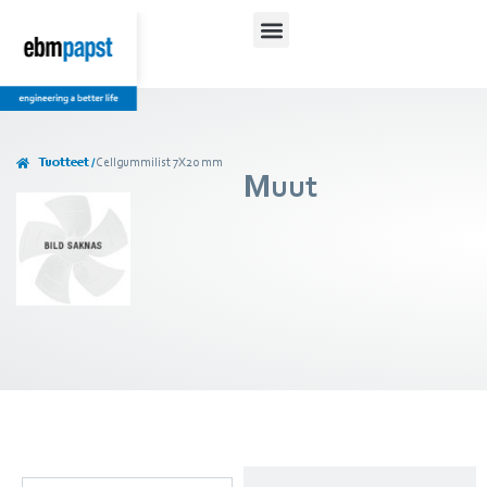
Tuotteet /
Cellgummilist 7X20 mm
Muut