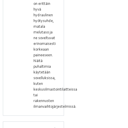
on erittäin
hyvä
hydraulinen
hyötysuhde,
matala
melutaso ja
ne soveltuvat
erinomaisesti
korkeaan
paineeseen.
Näitä
puhaltimia
käytetään
sovelluksissa,
kuten
keskusilmastointilaitteissa
tai
rakennusten
ilmanvaihtojärjestelmissä.