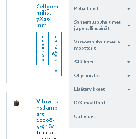
Cellgum
Puhaltimet
milist
7X20
Saneerauspuhaltimet
mm
ja puhallinseinät
L
L
u
a
Varaosapuhaltimet ja
e
t
moottorit
li
a
s
a
ä
e
ä
s
Säätimet
i
t
e
Ohjelmistot
Lisätarvikkeet
Vibratio
IQX-moottorit
nsdämp
are
Uutuudet
10008-
4-5164
Tärinänvaim