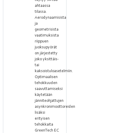
täytyy siirtää
ahtaassa
tilassa.
Aerodynaamisista
ja
geometrisista
vaatimuksista
riippuen
juoksupyörät
on järjestetty
joko yksittäis-
tai
kaksoistuloasetelmiin.
Optimaalisen
tehokkuuden
saavuttamiseksi
käytetään
jänniteohjattujen
asynkronimoottoreiden
lisäksi
erityisen
tehokkaita
GreenTech EC