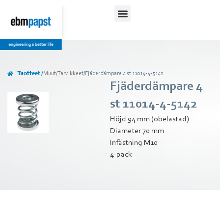
Tuotteet /
Muut
/
Tarvikkeet
/
Fjäderdämpare 4 st 11014-4-5142
Fjäderdämpare 4
st 11014-4-5142
Höjd 94 mm (obelastad)
Diameter 70 mm
Infästning M10
4-pack