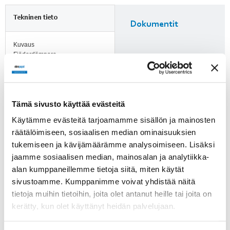
Tekninen tieto
Dokumentit
Kuvaus
Fjäderdämpare
Lisätietoja
Huomioi ErP-direktiivi!
Tuotenumero
11014-4-5142
ErP-direktiivi ei koske alle
Tämä sivusto käyttää evästeitä
125 W puhaltimia. Yli 125 W
Käytämme evästeitä tarjoamamme sisällön ja mainosten
puhaltimien kohdalle on
merkitty, läpäiseekö tuote
räätälöimiseen, sosiaalisen median ominaisuuksien
direktiivin vaatimukset.
tukemiseen ja kävijämäärämme analysoimiseen. Lisäksi
jaamme sosiaalisen median, mainosalan ja analytiikka-
alan kumppaneillemme tietoja siitä, miten käytät
sivustoamme. Kumppanimme voivat yhdistää näitä
Suomenkieliset
tietoja muihin tietoihin, joita olet antanut heille tai joita on
puhaltimien
kerätty, kun olet käyttänyt heidän palvelujaan.
turvamääräykset!