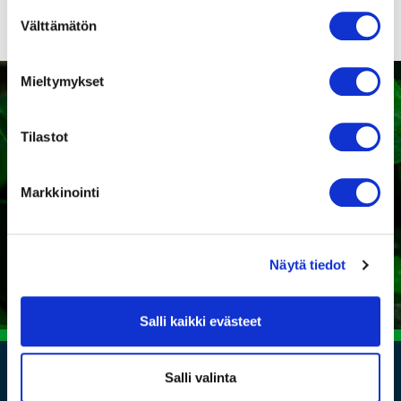
Suostumuksen
Välttämätön
valinta
Mieltymykset
Tilastot
Kaipaatko tukea sopivan
tuotteen valintaan?
Markkinointi
Ota yhteyttä
Näytä tiedot
Salli kaikki evästeet
Salli valinta