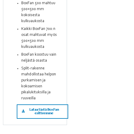
BoxFan 500 mahtuu
500×500 mm
kokoisesta
kulkuaukosta
Kaikki BoxFan 700:n
osat mahtuvat myös
500×500 mm
kulkuaukosta
BoxFan koostuu vain
neljästä osasta
Split-rakenne
mahdollistaa helpon
purkamisen ja
kokoamisen
pikalukituksilla ja
ruuveilla
Lataa tästä BoxFan
esitteemme