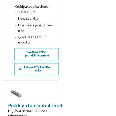
Keskipakopuhaltimet
–
RadiPac ATEX
Koot 400–630
Ilmamäärä jopa 15 000
m³/h
3kW Green Tech EC
moottori
Lue lisää ATEX-
puhaltimistamme
Lataa ATEX RadiPac -
esite
Poikkivirtauspuhaltimet
Hiljaista tehoa matalassa