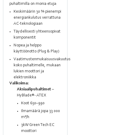
puhaltimilla on monia etuja:
Keskimäärin 30 % pienempi
energiankulutus verrattuna
AC-teknologiaan
Täydellisesti yhteensopivat
komponentit
Nopea ja helppo
käyttöönotto (Plug & Play)
Vaatimustenmukaisuusvakuutus
koko puhaltimelle, mukaan
lukien moottori ja
elektroniikka
Valikoima:
Aksiaalipuhaltimet
–
HyBlade®- ATEX
Koot 630–990
Ilmamäärä jopa 33 000
m³/h
3kW Green Tech EC
moottori