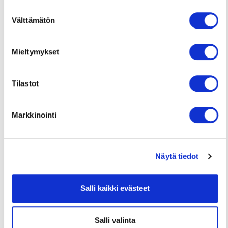
Suostumuksen
Tehonsäätö helposti
Välttämätön
PWM-signaalilla tai 0–
valinta
10 V analogisella
ohjauksella
Mieltymykset
Lue lisää
poikkivirtauspuhaltimistamme
Tilastot
Markkinointi
Suoravetoiset
kammiopuhaltimet
MXPC
Näytä tiedot
Suoravetoinen
kammiopuhallin energiaa
säästävällä EC-moottorilla
Salli kaikki evästeet
ilmanvaihtokoneisiin.
Kammiopuhaltimet sopivat
sekä uusiin laitteisiin että
Salli valinta
puhaltimen vaihtoon vanhaa