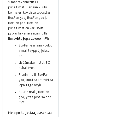
sisäänrakennetut EC-
puhaltimet. Sarjaan kuuluu
kolme eri kokoista tuotetta:
BoxFan 500, BoxFan 700 ja
BoxFan 900. BoxFan-
puhaltimet on varustettu
pyöreillä kanavaliitännöillä.
Ilmavirta jopa 20 000 m³/h
BoxFan-sarjaan kuuluu
7 mallityyppiä, joissa
on
sisäänrakennetut EC-
puhaltimet
Pienin malli, BoxFan
500, tuottaa ilmavirtaa
jopa 1 350 m³/h
Suurin malli, BoxFan
900, yltää jopa 20 000
m³/h
Helppo kuljettaa ja asentaa