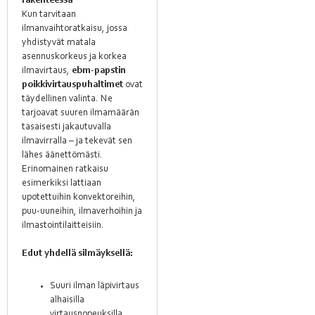
rakenteessa
Kun tarvitaan
ilmanvaihtoratkaisu, jossa
yhdistyvät matala
asennuskorkeus ja korkea
ilmavirtaus,
ebm‑papstin
poikkivirtauspuhaltimet
ovat
täydellinen valinta. Ne
tarjoavat suuren ilmamäärän
tasaisesti jakautuvalla
ilmavirralla – ja tekevät sen
lähes äänettömästi.
Erinomainen ratkaisu
esimerkiksi lattiaan
upotettuihin konvektoreihin,
puu-uuneihin, ilmaverhoihin ja
ilmastointilaitteisiin.
Edut yhdellä silmäyksellä:
Suuri ilman läpivirtaus
alhaisilla
virtausnopeuksilla