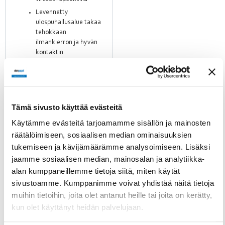
Levennetty
ulospuhallusalue takaa
tehokkaan
ilmankierron ja hyvän
kontaktin
jäähdytettäviin
pintoihin
Erittäin matala
rakenne –
ihanteellinen ahtaisiin
Tämä sivusto käyttää evästeitä
asennuspaikkoihin
Käytämme evästeitä tarjoamamme sisällön ja mainosten
Kosteudenkestävät
räätälöimiseen, sosiaalisen median ominaisuuksien
mallit esimerkiksi
tukemiseen ja kävijämäärämme analysoimiseen. Lisäksi
kylmälaitteisiin
jaamme sosiaalisen median, mainosalan ja analytiikka-
GreenTech EC -
alan kumppaneillemme tietoja siitä, miten käytät
moottorit
mahdollistavat
sivustoamme. Kumppanimme voivat yhdistää näitä tietoja
korkeammat
muihin tietoihin, joita olet antanut heille tai joita on kerätty,
pyörimisnopeudet
kun olet käyttänyt heidän palvelujaan.
verrattuna perinteisiin
AC-moottoreihin