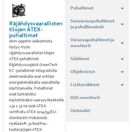
Puhaltimet
Saneerauspuhaltimet
Räjähdysvaarallisten
ja puhallinseinät
tilojen ATEX-
puhaltimet
Varaosapuhaltimet ja
ebm-papstin valikoimista
moottorit
löytyy myös
räjähdysvaarallisten tilojen
Säätimet
ATEX-puhaltimet.
Räjähdyssuojatut GreenTech
EC -puhaltimet integroidulla
Ohjelmistot
elektroniikalla ovat erittäin
energiatehokkaita vaarallisilla
Lisätarvikkeet
käyttöalueilla. Puhaltimet
ovat tarkoitettu
IQX-moottorit
käytettäväksi vaaravyöhykkeillä
1 ja 2 ja ne ovat ATEX-
Uutuudet
sertifioitu ATEX 2014/34/EU-
standardin mukaisesti.
HyBlade®- ja RadiPac-
tuotesarjojen ATEX-