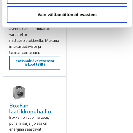
laitetta uusittaessa. Erittäin
hiljainen, optimoitu
Vain välttämättömät evästeet
ilmavirtaus siipipyörän läpi.
Sopii imu- ja painepuolen
asennukseen. Imukartio
varustettu
mittauspistokkeella. Mukana
imukartiotiiviste ja
tärinänvaimennin.
Katso kaikki vaihtoehdot
ja koot täältä
BoxFan-
laatikkopuhallin
BoxFan on vuonna 2024
puhallinsarja, joissa on
energiaa säästävät