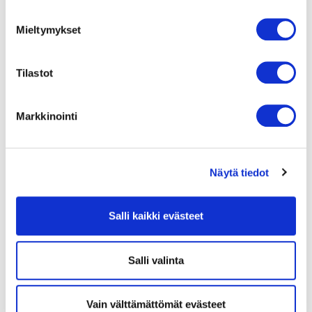
1
2
3
Mieltymykset
Tilastot
Taaksepäin
Markkinointi
kaartuvilla
siivillä
varustetut
keskipakopuhaltimet
Näytä tiedot
ebmpapstin
taaksepäin
kaartuvilla
siivillä
Salli kaikki evästeet
varustettuja
keskipakopuhaltimia
käytetään
Salli valinta
muun
muassa
ilmanvaihtoyksiköiden
Vain välttämättömät evästeet