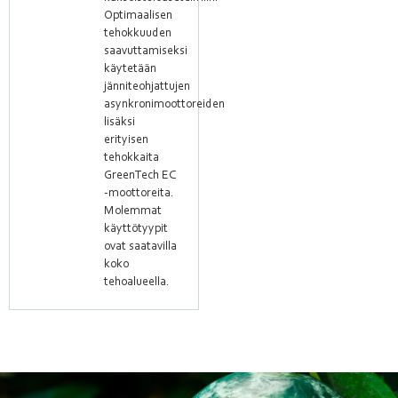
Optimaalisen
tehokkuuden
saavuttamiseksi
käytetään
jänniteohjattujen
asynkronimoottoreiden
lisäksi
erityisen
tehokkaita
GreenTech EC
-moottoreita.
Molemmat
käyttötyypit
ovat saatavilla
koko
tehoalueella.