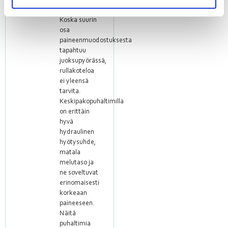
tulo- ja
poistoilmanvaihdossa.
Koska suurin
osa
paineenmuodostuksesta
tapahtuu
juoksupyörässä,
rullakoteloa
ei yleensä
tarvita.
Keskipakopuhaltimilla
on erittäin
hyvä
hydraulinen
hyötysuhde,
matala
melutaso ja
ne soveltuvat
erinomaisesti
korkeaan
paineeseen.
Näitä
puhaltimia