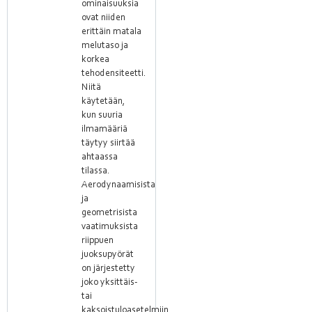
ominaisuuksia
ovat niiden
erittäin matala
melutaso ja
korkea
tehodensiteetti.
Niitä
käytetään,
kun suuria
ilmamääriä
täytyy siirtää
ahtaassa
tilassa.
Aerodynaamisista
ja
geometrisista
vaatimuksista
riippuen
juoksupyörät
on järjestetty
joko yksittäis-
tai
kaksoistuloasetelmiin.