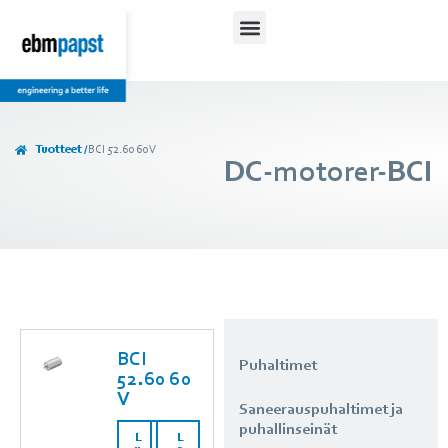
Lataukset ja ohjeet
Tuotteet /
BCI 52.60 60 V
DC-motorer-BCI
BCI
Puhaltimet
52.60 60
V
Saneerauspuhaltimet ja
puhallinseinät
L
L