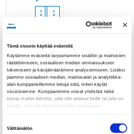
V
L
L
u
a
e
t
li
a
s
a
ä
e
ä
s
i
t
e
Tämä sivusto käyttää evästeitä
Käytämme evästeitä tarjoamamme sisällön ja mainosten
räätälöimiseen, sosiaalisen median ominaisuuksien
tukemiseen ja kävijämäärämme analysoimiseen. Lisäksi
BCI
jaamme sosiaalisen median, mainosalan ja analytiikka-
52.60 40
alan kumppaneillemme tietoja siitä, miten käytät
V
sivustoamme. Kumppanimme voivat yhdistää näitä
L
L
tietoja muihin tietoihin, joita olet antanut heille tai joita on
u
a
e
t
kerätty, kun olet käyttänyt heidän palvelujaan.
li
a
s
a
ä
e
ä
s
Suostumuksen
i
t
Välttämätön
valinta
e