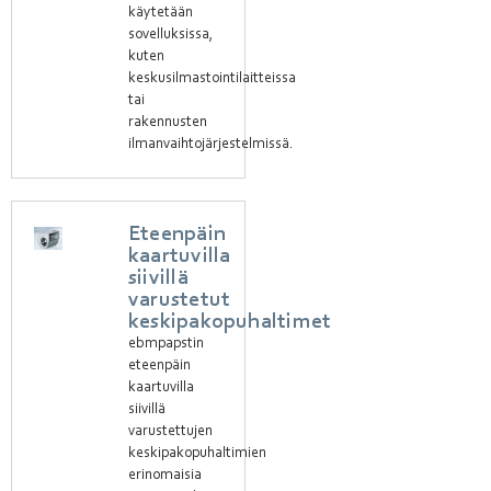
käytetään
sovelluksissa,
kuten
keskusilmastointilaitteissa
tai
rakennusten
ilmanvaihtojärjestelmissä.
Eteenpäin
kaartuvilla
siivillä
varustetut
keskipakopuhaltimet
ebmpapstin
eteenpäin
kaartuvilla
siivillä
varustettujen
keskipakopuhaltimien
erinomaisia