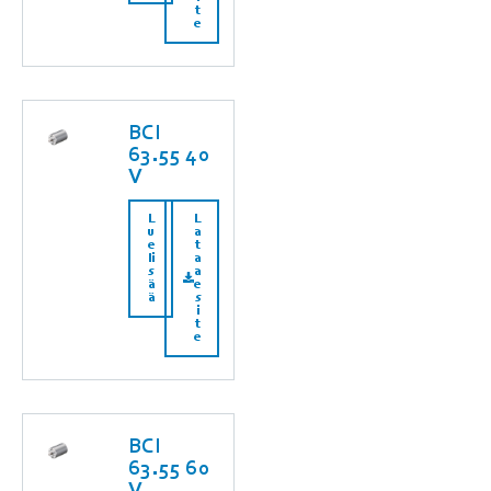
t
e
BCI
63.55 40
V
L
L
u
a
e
t
li
a
s
a
ä
e
ä
s
i
t
e
BCI
63.55 60