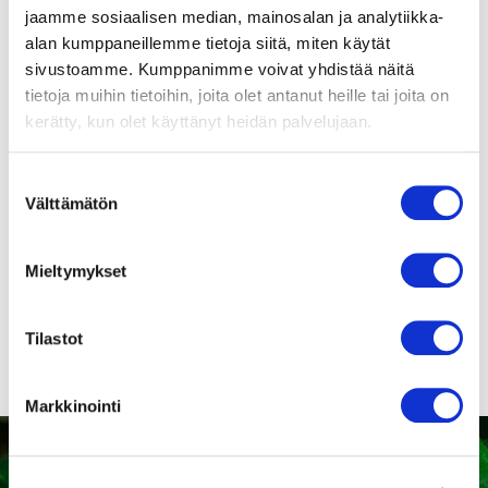
direktiivin vaatimukset.
jaamme sosiaalisen median, mainosalan ja analytiikka-
alan kumppaneillemme tietoja siitä, miten käytät
Moottorin eristysluokka
sivustoamme. Kumppanimme voivat yhdistää näitä
B
tietoja muihin tietoihin, joita olet antanut heille tai joita on
Suomenkieliset
puhaltimien
kerätty, kun olet käyttänyt heidän palvelujaan.
Sähköinen kytkentä
turvamääräykset!
Johdon pituus 300mm
+-30mm, kuorittu
Suostumuksen
Välttämätön
valinta
Paino
1.2 kg
Mieltymykset
Tuotenumero
9316325003
Tilastot
Markkinointi