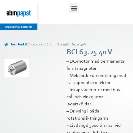
Tuotteet /
DC-motorer-BCI
/
Elmotorer
/
BCI 63.25 40 V
BCI 63.25 40 V
– DC-motor med permanenta
ferrit magneter
– Mekanisk kommutering med
12-segments kollektor
– Inkapslad motor med hus i
stål och zinkgjutna
lagersköldar
– Drivning i båda
rotationsriktningarna
– Livslängd 3000 timmar vid
kontinuerlig drift (S1)