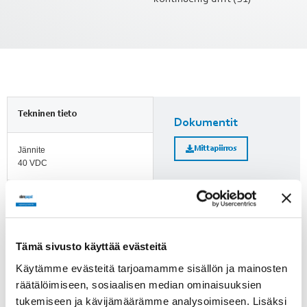
Tekninen tieto
Dokumentit
Mittapiirros
Jännite
40 VDC
Nimellisvirta
Lisätietoja
1.65 A
Huomioi ErP-direktiivi!
Kierrosluku
Tämä sivusto käyttää evästeitä
ErP-direktiivi ei koske alle
3150 min-1
Käytämme evästeitä tarjoamamme sisällön ja mainosten
125 W puhaltimia. Yli 125 W
puhaltimien kohdalle on
räätälöimiseen, sosiaalisen median ominaisuuksien
Suojausluokka
merkitty, läpäiseekö tuote
tukemiseen ja kävijämäärämme analysoimiseen. Lisäksi
IP40