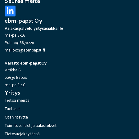
Seuraa meitä
ebm-papst Oy
Asiakaspalvelu yritysasiakkaille
ma-pe 8-16
Puh. 09-8870220
mailbox@ebmpapst.fi
Varasto ebm-papst Oy
Vitikka 6
02630 Espoo
ma-pe 8-16
Yritys
Tietoa meistä
Tuotteet
Ota yhteyttä
Toimitusehdot ja palautukset
Tietosuojakäytäntö