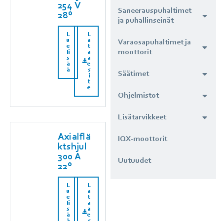
254 V
Saneerauspuhaltimet
28°
ja puhallinseinät
L
L
u
a
Varaosapuhaltimet ja
e
t
moottorit
li
a
s
a
ä
e
ä
s
Säätimet
i
t
e
Ohjelmistot
Lisätarvikkeet
Axialflä
IQX-moottorit
ktshjul
300 A
Uutuudet
22°
L
L
u
a
e
t
li
a
s
a
ä
e