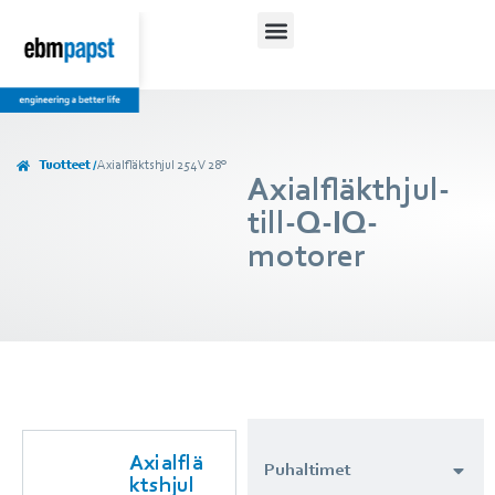
Tuotteet /
Axialfläktshjul 254 V 28°
Axialfläkthjul-
till-Q-IQ-
motorer
Axialflä
Puhaltimet
ktshjul