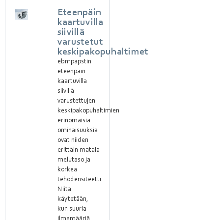
Eteenpäin
kaartuvilla
siivillä
varustetut
keskipakopuhaltimet
ebmpapstin
eteenpäin
kaartuvilla
siivillä
varustettujen
keskipakopuhaltimien
erinomaisia
ominaisuuksia
ovat niiden
erittäin matala
melutaso ja
korkea
tehodensiteetti.
Niitä
käytetään,
kun suuria
ilmamääriä