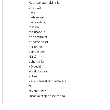
Keskipakopuhaltimilla
on erittäin
hyvä
hydraulinen
hyötysuhde,
matala
melutaso ja
ne soveltuvat
erinomaisesti
korkeaan
paineeseen.
Näitä
puhaltimia
käytetään
sovelluksissa,
kuten
keskusilmastointilaitteissa
tai
rakennusten
ilmanvaihtojärjestelmissä.