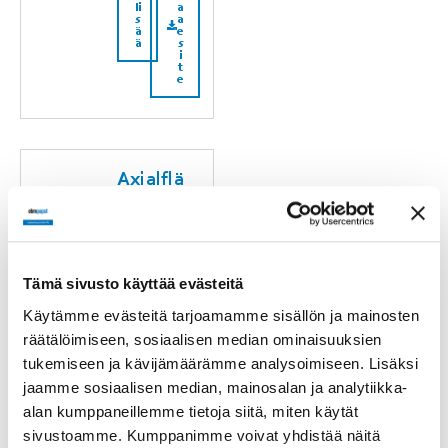
li
a
s
a
ä
e
ä
s
i
t
e
Axialflä
ktshjul
200 V
34°
L
L
Tämä sivusto käyttää evästeitä
u
a
e
t
Käytämme evästeitä tarjoamamme sisällön ja mainosten
li
a
s
a
räätälöimiseen, sosiaalisen median ominaisuuksien
ä
e
ä
s
tukemiseen ja kävijämäärämme analysoimiseen. Lisäksi
i
t
jaamme sosiaalisen median, mainosalan ja analytiikka-
e
alan kumppaneillemme tietoja siitä, miten käytät
sivustoamme. Kumppanimme voivat yhdistää näitä