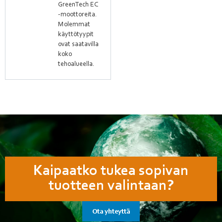
GreenTech EC
-moottoreita.
Molemmat
käyttötyypit
ovat saatavilla
koko
tehoalueella.
Kaipaatko tukea sopivan
tuotteen valintaan?
Ota yhteyttä