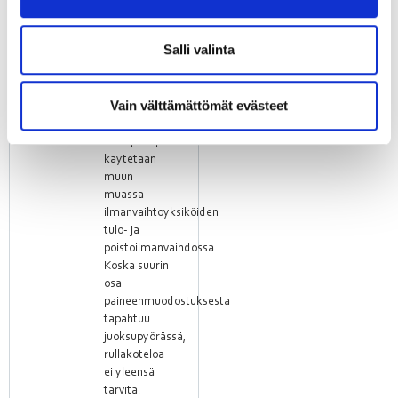
siivillä
varustetut
keskipakopuhaltimet
Salli valinta
ebmpapstin
taaksepäin
kaartuvilla
Vain välttämättömät evästeet
siivillä
varustettuja
keskipakopuhaltimia
käytetään
muun
muassa
ilmanvaihtoyksiköiden
tulo- ja
poistoilmanvaihdossa.
Koska suurin
osa
paineenmuodostuksesta
tapahtuu
juoksupyörässä,
rullakoteloa
ei yleensä
tarvita.