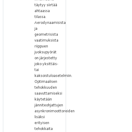
täytyy siirtää
ahtaassa
tilassa.
Aerodynaamisista
ja
geometrisista
vaatimuksista
riippuen
juoksupyörät
on järjestetty
joko yksittäis-
tai
kaksoistuloasetelmiin.
Optimaalisen
tehokkuuden
saavuttamiseksi
käytetään
jänniteohjattujen
asynkronimoottoreiden
lisäksi
erityisen
tehokkaita