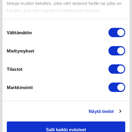
tietoja muihin tietoihin, joita olet antanut heille tai joita on
kerätty, kun olet käyttänyt heidän palvelujaan.
Axialflä
ktshjul
230 A
Suostumuksen
28°
Välttämätön
valinta
L
L
u
a
e
t
Mieltymykset
li
a
s
a
ä
e
ä
s
i
Tilastot
t
e
1
2
3
Markkinointi
Näytä tiedot
Taaksepäin
kaartuvilla
Salli kaikki evästeet