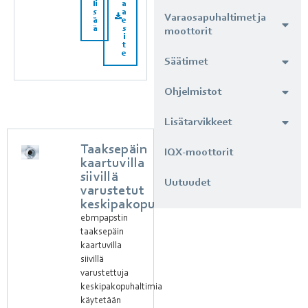
li
a
s
a
Varaosapuhaltimet ja
ä
e
ä
s
moottorit
i
t
e
Säätimet
Ohjelmistot
Lisätarvikkeet
Taaksepäin
IQX-moottorit
kaartuvilla
siivillä
Uutuudet
varustetut
keskipakopuhaltimet
ebmpapstin
taaksepäin
kaartuvilla
siivillä
varustettuja
keskipakopuhaltimia
käytetään