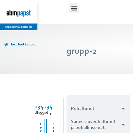
Tuotteet /
234234
grupp-2
234234
Puhaltimet
dfsggsdfg
Saneerauspuhaltimet
L
L
ja puhallinseinät
u
a
e
t