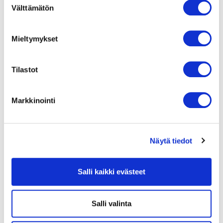
Välttämätön
varustettujen
valinta
keskipakopuhaltimien
erinomaisia
Mieltymykset
ominaisuuksia
ovat niiden
erittäin matala
melutaso ja
Tilastot
korkea
tehodensiteetti.
Niitä
Markkinointi
käytetään,
kun suuria
ilmamääriä
täytyy siirtää
Näytä tiedot
ahtaassa
tilassa.
Aerodynaamisista
Salli kaikki evästeet
ja
geometrisista
vaatimuksista
Salli valinta
riippuen
juoksupyörät