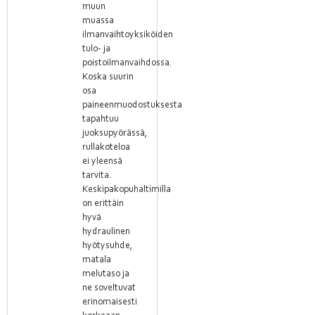
muun
muassa
ilmanvaihtoyksiköiden
tulo- ja
poistoilmanvaihdossa.
Koska suurin
osa
paineenmuodostuksesta
tapahtuu
juoksupyörässä,
rullakoteloa
ei yleensä
tarvita.
Keskipakopuhaltimilla
on erittäin
hyvä
hydraulinen
hyötysuhde,
matala
melutaso ja
ne soveltuvat
erinomaisesti