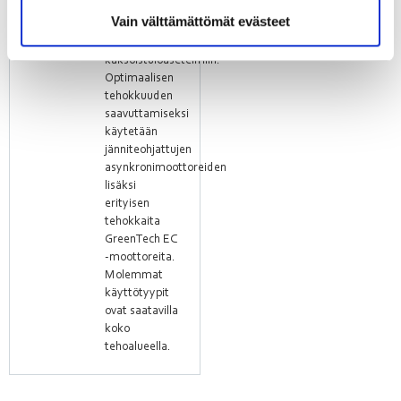
on järjestetty
Vain välttämättömät evästeet
joko yksittäis-
tai
kaksoistuloasetelmiin.
Optimaalisen
tehokkuuden
saavuttamiseksi
käytetään
jänniteohjattujen
asynkronimoottoreiden
lisäksi
erityisen
tehokkaita
GreenTech EC
-moottoreita.
Molemmat
käyttötyypit
ovat saatavilla
koko
tehoalueella.