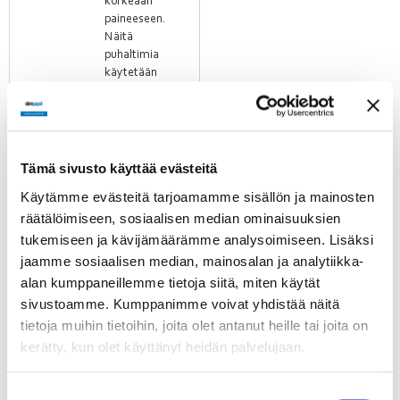
korkeaan
paineeseen.
Näitä
puhaltimia
käytetään
sovelluksissa,
kuten
keskusilmastointilaitteissa
tai
rakennusten
Tämä sivusto käyttää evästeitä
ilmanvaihtojärjestelmissä.
Käytämme evästeitä tarjoamamme sisällön ja mainosten
räätälöimiseen, sosiaalisen median ominaisuuksien
tukemiseen ja kävijämäärämme analysoimiseen. Lisäksi
Eteenpäin
jaamme sosiaalisen median, mainosalan ja analytiikka-
kaartuvilla
alan kumppaneillemme tietoja siitä, miten käytät
siivillä
sivustoamme. Kumppanimme voivat yhdistää näitä
varustetut
keskipakopuhaltimet
tietoja muihin tietoihin, joita olet antanut heille tai joita on
ebmpapstin
kerätty, kun olet käyttänyt heidän palvelujaan.
eteenpäin
kaartuvilla
Suostumuksen
siivillä