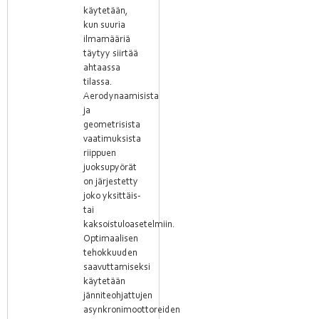
käytetään,
kun suuria
ilmamääriä
täytyy siirtää
ahtaassa
tilassa.
Aerodynaamisista
ja
geometrisista
vaatimuksista
riippuen
juoksupyörät
on järjestetty
joko yksittäis-
tai
kaksoistuloasetelmiin.
Optimaalisen
tehokkuuden
saavuttamiseksi
käytetään
jänniteohjattujen
asynkronimoottoreiden