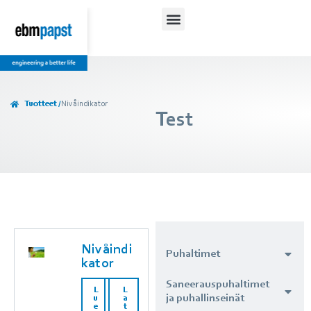
Tuotteet /
Nivåindikator
Test
Nivåindi
Puhaltimet
kator
Saneerauspuhaltimet
L
L
ja puhallinseinät
u
a
e
t