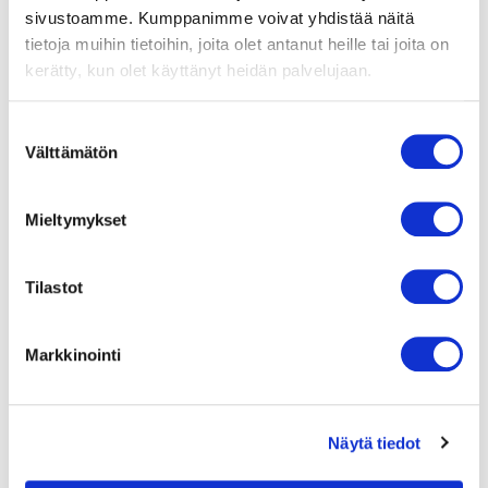
rullakoteloa
sivustoamme. Kumppanimme voivat yhdistää näitä
ei yleensä
tietoja muihin tietoihin, joita olet antanut heille tai joita on
tarvita.
kerätty, kun olet käyttänyt heidän palvelujaan.
Keskipakopuhaltimilla
on erittäin
hyvä
Suostumuksen
hydraulinen
Välttämätön
valinta
hyötysuhde,
matala
melutaso ja
Mieltymykset
ne soveltuvat
erinomaisesti
korkeaan
Tilastot
paineeseen.
Näitä
puhaltimia
Markkinointi
käytetään
sovelluksissa,
kuten
keskusilmastointilaitteissa
Näytä tiedot
tai
rakennusten