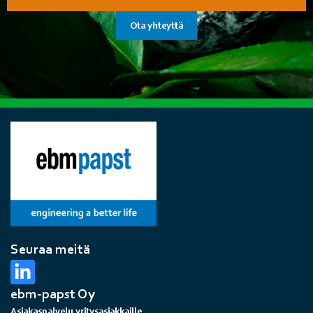
Ota yhteyttä
Seuraa meitä
ebm-papst Oy
Asiakaspalvelu yritysasiakkaille