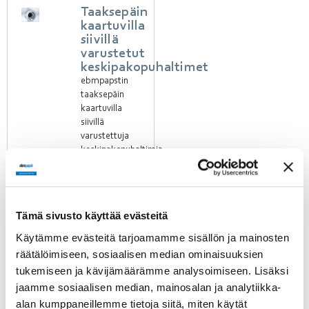
Taaksepäin
kaartuvilla
siivillä
varustetut
keskipakopuhaltimet
ebmpapstin
taaksepäin
kaartuvilla
siivillä
varustettuja
keskipakopuhaltimia
käytetään
muun
muassa
ilmanvaihtoyksiköiden
Tämä sivusto käyttää evästeitä
tulo- ja
poistoilmanvaihdossa.
Käytämme evästeitä tarjoamamme sisällön ja mainosten
Koska suurin
räätälöimiseen, sosiaalisen median ominaisuuksien
osa
tukemiseen ja kävijämäärämme analysoimiseen. Lisäksi
paineenmuodostuksesta
jaamme sosiaalisen median, mainosalan ja analytiikka-
tapahtuu
juoksupyörässä,
alan kumppaneillemme tietoja siitä, miten käytät