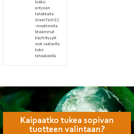
lisäksi
erityisen
tehokkaita
GreenTech EC
-moottoreita.
Molemmat
käyttötyypit
ovat saatavilla
koko
tehoalueella.
Kaipaatko tukea sopivan
tuotteen valintaan?