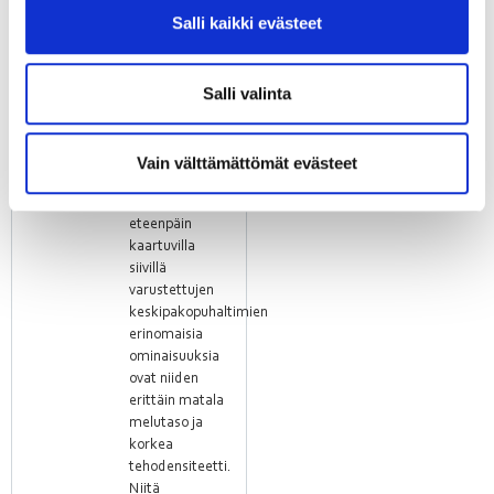
ilmanvaihtojärjestelmissä.
Salli kaikki evästeet
Eteenpäin
Salli valinta
kaartuvilla
siivillä
varustetut
Vain välttämättömät evästeet
keskipakopuhaltimet
ebmpapstin
eteenpäin
kaartuvilla
siivillä
varustettujen
keskipakopuhaltimien
erinomaisia
ominaisuuksia
ovat niiden
erittäin matala
melutaso ja
korkea
tehodensiteetti.
Niitä