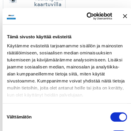
kaartuvilla
siivillä
varustetut
keskipakopuhaltimet
ebmpapstin
taaksepäin
Tämä sivusto käyttää evästeitä
kaartuvilla
Käytämme evästeitä tarjoamamme sisällön ja mainosten
siivillä
varustettuja
räätälöimiseen, sosiaalisen median ominaisuuksien
keskipakopuhaltimia
tukemiseen ja kävijämäärämme analysoimiseen. Lisäksi
käytetään
jaamme sosiaalisen median, mainosalan ja analytiikka-
muun
alan kumppaneillemme tietoja siitä, miten käytät
muassa
sivustoamme. Kumppanimme voivat yhdistää näitä tietoja
ilmanvaihtoyksiköiden
tulo- ja
muihin tietoihin, joita olet antanut heille tai joita on kerätty,
poistoilmanvaihdossa.
kun olet käyttänyt heidän palvelujaan.
Koska suurin
osa
paineenmuodostuksesta
Suostumuksen
tapahtuu
Välttämätön
valinta
juoksupyörässä,
rullakoteloa