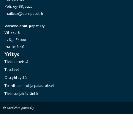
Puh. 09-8870220
mailbox@ebmpapst.fi
Varasto ebm-papst Oy
Vitikka 6
02630 Espoo
ma-pe 8-16
Yritys
Tietoa meistä
Tuotteet
Ota yhteyttä
Toimitusehdot ja palautukset
Tietosuojakäytäntö
© 2026 ebm-papst Oy