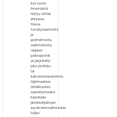
kun suuria
ilmamääriä
täytyy siirtää
ahtaassa
tilassa.
Aerodynaamisista
ja
geometrisista
vaatimuksista
riippuen
juoksupyörät
on järjestetty
joko yksittäis-
tai
kaksoistuloasetelmiin.
Optimaalisen
tehokkuuden
saavuttamiseksi
käytetään
jänniteohjattujen
asynkronimoottoreiden
lisäksi