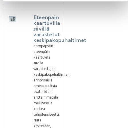
Eteenpäin
kaartuvilla
siivillä
varustetut
keskipakopuhaltimet
ebmpapstin
eteenpäin
kaartuvilla
siivillä
varustettujen
keskipakopuhaltimien
erinomaisia
ominaisuuksia
ovat niiden
erittäin matala
melutaso ja
korkea
tehodensiteetti.
Niitä
käytetään,