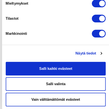
ei yleensä
Mieltymykset
tarvita.
Keskipakopuhaltimilla
on erittäin
Tilastot
hyvä
hydraulinen
hyötysuhde,
Markkinointi
matala
melutaso ja
ne soveltuvat
erinomaisesti
Näytä tiedot
korkeaan
paineeseen.
Näitä
Salli kaikki evästeet
puhaltimia
käytetään
sovelluksissa,
Salli valinta
kuten
keskusilmastointilaitteissa
tai
Vain välttämättömät evästeet
rakennusten
ilmanvaihtojärjestelmissä.