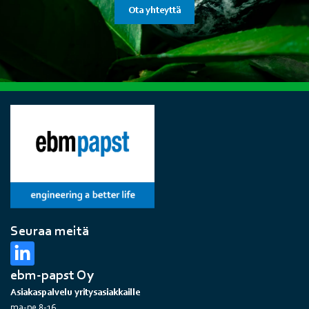
Ota yhteyttä
Seuraa meitä
ebm-papst Oy
Asiakaspalvelu yritysasiakkaille
ma-pe 8-16