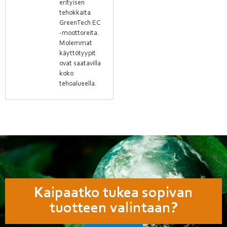
erityisen
tehokkaita
GreenTech EC
-moottoreita.
Molemmat
käyttötyypit
ovat saatavilla
koko
tehoalueella.
Kaipaatko tukea sopivan
tuotteen valintaan?