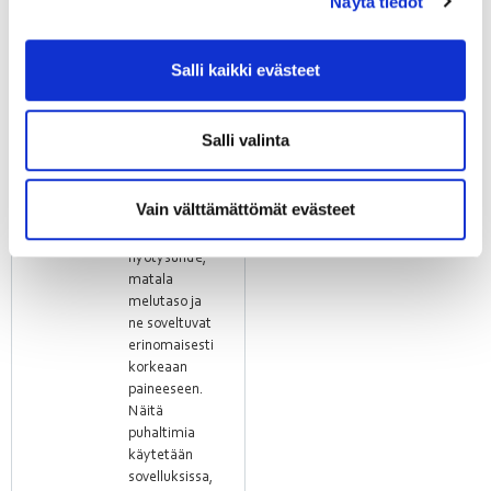
Näytä tiedot
osa
paineenmuodostuksesta
tapahtuu
Salli kaikki evästeet
juoksupyörässä,
rullakoteloa
ei yleensä
Salli valinta
tarvita.
Keskipakopuhaltimilla
on erittäin
Vain välttämättömät evästeet
hyvä
hydraulinen
hyötysuhde,
matala
melutaso ja
ne soveltuvat
erinomaisesti
korkeaan
paineeseen.
Näitä
puhaltimia
käytetään
sovelluksissa,