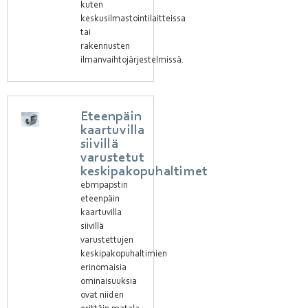
kuten
keskusilmastointilaitteissa
tai
rakennusten
ilmanvaihtojärjestelmissä.
Eteenpäin
kaartuvilla
siivillä
varustetut
keskipakopuhaltimet
ebmpapstin
eteenpäin
kaartuvilla
siivillä
varustettujen
keskipakopuhaltimien
erinomaisia
ominaisuuksia
ovat niiden