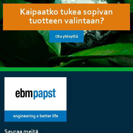
Kaipaatko tukea sopivan
tuotteen valintaan?
Ota yhteyttä
Seuraa meitä