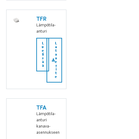
TFR
Lämpötila-
anturi
L
L
u
a
e
t
li
a
s
a
ä
e
ä
s
i
t
e
TFA
Lämpötila-
anturi
kanava-
asennukseen