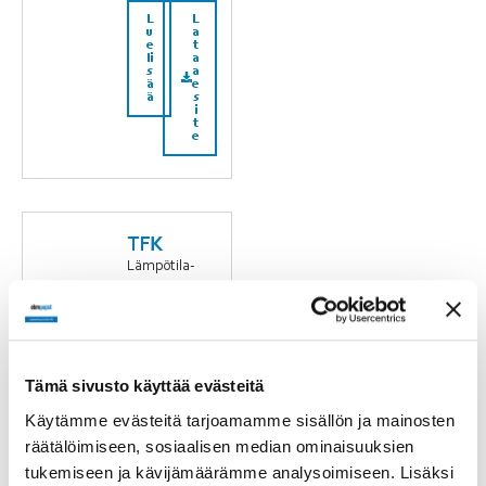
L
L
u
a
e
t
li
a
s
a
ä
e
ä
s
i
t
e
TFK
Lämpötila-
anturi
L
L
u
a
e
t
li
a
s
a
Tämä sivusto käyttää evästeitä
ä
e
ä
s
Käytämme evästeitä tarjoamamme sisällön ja mainosten
i
t
räätälöimiseen, sosiaalisen median ominaisuuksien
e
tukemiseen ja kävijämäärämme analysoimiseen. Lisäksi