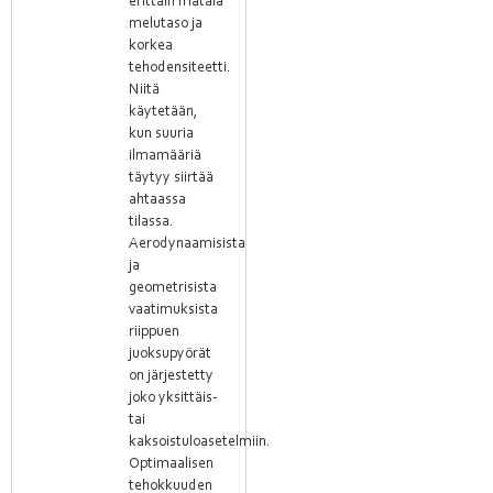
erittäin matala
melutaso ja
korkea
tehodensiteetti.
Niitä
käytetään,
kun suuria
ilmamääriä
täytyy siirtää
ahtaassa
tilassa.
Aerodynaamisista
ja
geometrisista
vaatimuksista
riippuen
juoksupyörät
on järjestetty
joko yksittäis-
tai
kaksoistuloasetelmiin.
Optimaalisen
tehokkuuden