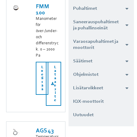
FMM
Puhaltimet
100
Manometer
Saneerauspuhaltimet
för
ja puhallinseinät
över-/under-
och
Varaosapuhaltimet ja
differenstryc
moottorit
k. 0 – 2000
Pa
Säätimet
L
L
u
a
Ohjelmistot
e
t
li
a
s
a
ä
e
Lisätarvikkeet
ä
s
i
t
e
IQX-moottorit
Uutuudet
AGS43