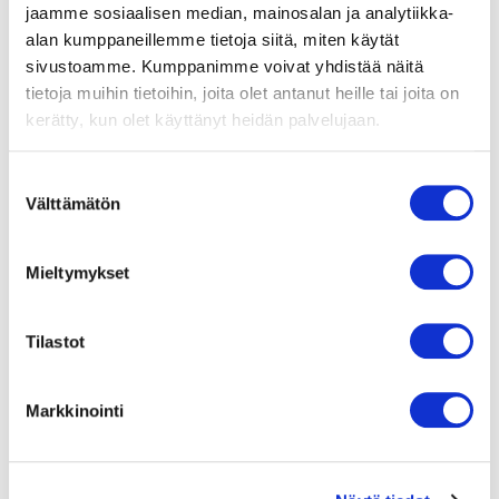
jaamme sosiaalisen median, mainosalan ja analytiikka-
alan kumppaneillemme tietoja siitä, miten käytät
sivustoamme. Kumppanimme voivat yhdistää näitä
tietoja muihin tietoihin, joita olet antanut heille tai joita on
Taaksepäin
kerätty, kun olet käyttänyt heidän palvelujaan.
kaartuvilla
siivillä
Suostumuksen
varustetut
Välttämätön
keskipakopuhaltimet
valinta
ebmpapstin
taaksepäin
Mieltymykset
kaartuvilla
siivillä
varustettuja
keskipakopuhaltimia
Tilastot
käytetään
muun
muassa
Markkinointi
ilmanvaihtoyksiköiden
tulo- ja
poistoilmanvaihdossa.
Koska suurin