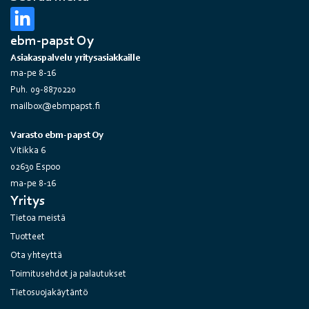
ebm-papst Oy
Asiakaspalvelu yritysasiakkaille
ma-pe 8-16
Puh. 09-8870220
mailbox@ebmpapst.fi
Varasto ebm-papst Oy
Vitikka 6
02630 Espoo
ma-pe 8-16
Yritys
Tietoa meistä
Tuotteet
Ota yhteyttä
Toimitusehdot ja palautukset
Tietosuojakäytäntö