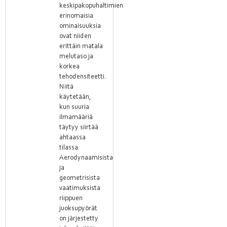
keskipakopuhaltimien
erinomaisia
ominaisuuksia
ovat niiden
erittäin matala
melutaso ja
korkea
tehodensiteetti.
Niitä
käytetään,
kun suuria
ilmamääriä
täytyy siirtää
ahtaassa
tilassa.
Aerodynaamisista
ja
geometrisista
vaatimuksista
riippuen
juoksupyörät
on järjestetty