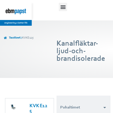
Tuotteet /
KVKE125
Kanalfläktar-
ljud-och-
brandisolerade
KVKE12
Puhaltimet
5