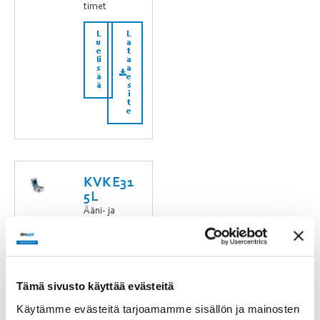
timet
L
L
u
a
e
t
li
a
s
a
ä
e
ä
s
i
t
e
KVKE31
5L
Ääni- ja
tulieristetyt
kanavapuhal
timet
L
L
Tämä sivusto käyttää evästeitä
u
a
e
t
Käytämme evästeitä tarjoamamme sisällön ja mainosten
li
a
s
a