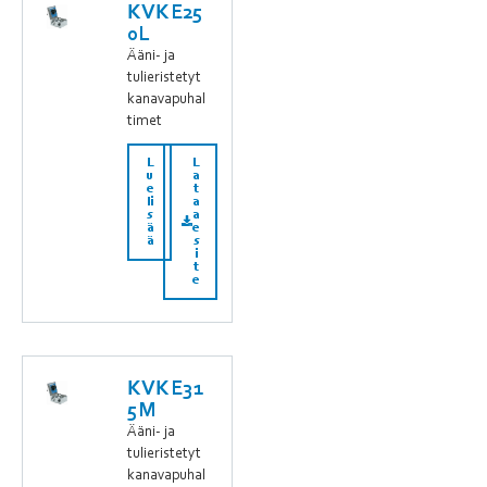
KVKE25
0L
Ääni- ja
tulieristetyt
kanavapuhal
timet
L
L
u
a
e
t
li
a
s
a
ä
e
ä
s
i
t
e
KVKE31
5M
Ääni- ja
tulieristetyt
kanavapuhal