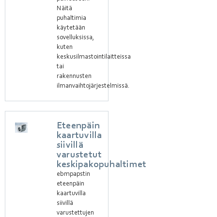
Näitä
puhaltimia
käytetään
sovelluksissa,
kuten
keskusilmastointilaitteissa
tai
rakennusten
ilmanvaihtojärjestelmissä.
Eteenpäin
kaartuvilla
siivillä
varustetut
keskipakopuhaltimet
ebmpapstin
eteenpäin
kaartuvilla
siivillä
varustettujen