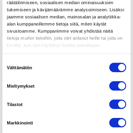
räätälöimiseen, sosiaalisen median ominaisuuksien
ä
e
ä
s
tukemiseen ja kävijämäärämme analysoimiseen. Lisäksi
i
t
jaamme sosiaalisen median, mainosalan ja analytiikka-
e
alan kumppaneillemme tietoja siitä, miten käytät
sivustoamme. Kumppanimme voivat yhdistää näitä
tietoja muihin tietoihin, joita olet antanut heille tai joita on
kerätty, kun olet käyttänyt heidän palvelujaan.
Taaksepäin
Suostumuksen
kaartuvilla
Välttämätön
valinta
siivillä
varustetut
keskipakopuhaltimet
Mieltymykset
ebmpapstin
taaksepäin
kaartuvilla
Tilastot
siivillä
varustettuja
keskipakopuhaltimia
Markkinointi
käytetään
muun