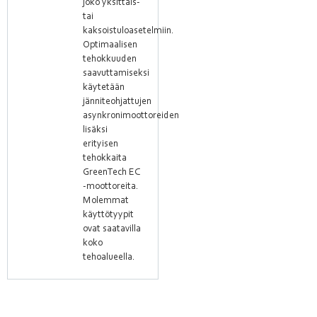
joko yksittäis-
tai
kaksoistuloasetelmiin.
Optimaalisen
tehokkuuden
saavuttamiseksi
käytetään
jänniteohjattujen
asynkronimoottoreiden
lisäksi
erityisen
tehokkaita
GreenTech EC
-moottoreita.
Molemmat
käyttötyypit
ovat saatavilla
koko
tehoalueella.