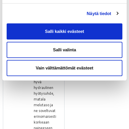
muassa
ilmanvaihtoyksiköiden
Näytä tiedot
tulo- ja
poistoilmanvaihdossa.
Koska suurin
osa
Salli kaikki evästeet
paineenmuodostuksesta
tapahtuu
juoksupyörässä,
Salli valinta
rullakoteloa
ei yleensä
tarvita.
Vain välttämättömät evästeet
Keskipakopuhaltimilla
on erittäin
hyvä
hydraulinen
hyötysuhde,
matala
melutaso ja
ne soveltuvat
erinomaisesti
korkeaan
paineeseen.