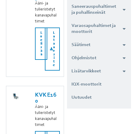
Ääni- ja
Saneerauspuhaltimet
tulieristetyt
ja puhallinseinät
kanavapuhal
timet
Varaosapuhaltimet ja
moottorit
L
L
u
a
e
t
li
a
Säätimet
s
a
ä
e
ä
s
Ohjelmistot
i
t
e
Lisätarvikkeet
IQX-moottorit
KVKE16
Uutuudet
0
Ääni- ja
tulieristetyt
kanavapuhal
timet