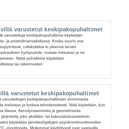
ivillä varustetut keskipakopuhaltimet
llä varustettuja keskipakopuhaltimia käytetään
o- ja poistoilmanvaihdossa. Koska suurin osa
pyörässä, rullakoteloa ei yleensä tarvita.
 hydraulinen hyötysuhde, matala melutaso ja ne
neeseen. Näitä puhaltimia käytetään
aitteissa tai rakennusten
villä varustetut keskipakopuhaltimet
lä varustettujen keskipakopuhaltimien erinomaisia
la melutaso ja korkea tehodensiteetti. Niitä käytetään, kun
sa tilassa. Aerodynaamisista ja geometrisista
ärjestetty joko yksittäis- tai kaksoistuloasetelmiin.
ksi käytetään jänniteohjattujen asynkronimoottoreiden
EC -moottoreita. Molemmat käyttötyypit ovat saatavilla