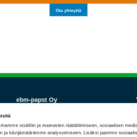
Ota yhteyttä
ebm-papst Oy
Asiakaspalvelu yritysasiakkaille
ma-pe 8-16
teitä
Puh. 09-8870220
mamme sisällön ja mainosten räätälöimiseen, sosiaalisen medi
mailbox@ebmpapst.fi
n ja kävijämäärämme analysoimiseen. Lisäksi jaamme sosiaali