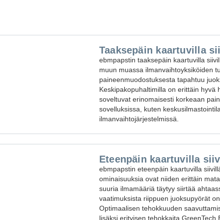
Taaksepäin kaartuvilla si
ebmpapstin taaksepäin kaartuvilla siivi
muun muassa ilmanvaihtoyksiköiden tul
paineenmuodostuksesta tapahtuu juoksu
Keskipakopuhaltimilla on erittäin hyvä
soveltuvat erinomaisesti korkeaan pai
sovelluksissa, kuten keskusilmastointil
ilmanvaihtojärjestelmissä.
Eteenpäin kaartuvilla sii
ebmpapstin eteenpäin kaartuvilla siivil
ominaisuuksia ovat niiden erittäin mata
suuria ilmamääriä täytyy siirtää ahtaas
vaatimuksista riippuen juoksupyörät on j
Optimaalisen tehokkuuden saavuttamise
lisäksi erityisen tehokkaita GreenTech 