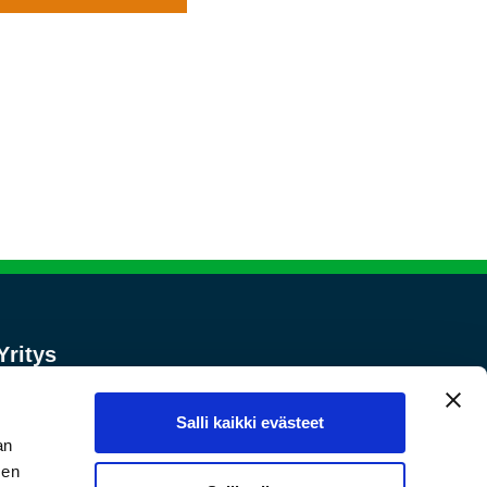
Yritys
Tietoa meistä
Tuotteet
Salli kaikki evästeet
Ota yhteyttä
an
Toimitusehdot ja palautukset
sen