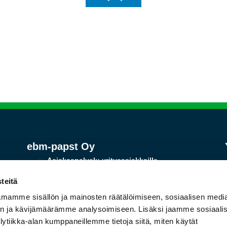
ebm-papst Oy
Asiakaspalvelu yritysasiakkaille
ma-pe 8-16
teitä
Puh. 09-8870220
mamme sisällön ja mainosten räätälöimiseen, sosiaalisen medi
mailbox@ebmpapst.fi
n ja kävijämäärämme analysoimiseen. Lisäksi jaamme sosiaali
Varasto ebm-papst Oy
ytiikka-alan kumppaneillemme tietoja siitä, miten käytät