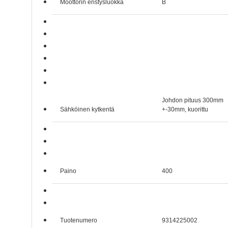
Moottorin eristysluokka
B
Johdon pituus 300mm
Sähköinen kytkentä
+-30mm, kuorittu
Paino
400
Tuotenumero
9314225002