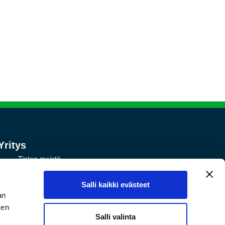
Yritys
Tietoa meistä
Tuotteet
Salli kaikki evästeet
Ota yhteyttä
an
Toimitusehdot ja palautukset
sen
Salli valinta
Tietosuojakäytäntö