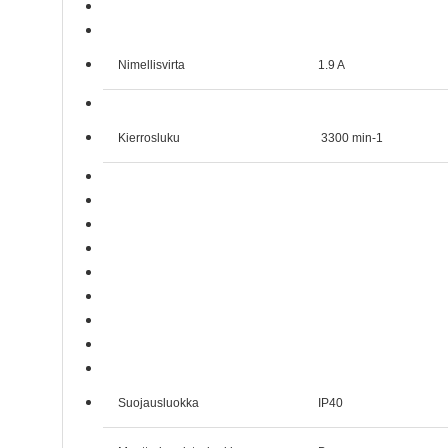
Nimellisvirta
1.9 A
Kierrosluku
3300 min-1
Suojausluokka
IP40