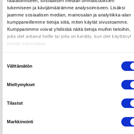
räätälöimiseen, sosiaalisen median ominaisuuksien
ilmanvaihtoyksiköiden
tukemiseen ja kävijämäärämme analysoimiseen. Lisäksi
tulo- ja
jaamme sosiaalisen median, mainosalan ja analytiikka-alan
poistoilmanvaihdossa.
kumppaneillemme tietoja siitä, miten käytät sivustoamme.
Koska suurin
Kumppanimme voivat yhdistää näitä tietoja muihin tietoihin,
osa
paineenmuodostuksesta
joita olet antanut heille tai joita on kerätty, kun olet käyttänyt
tapahtuu
heidän palvelujaan.
juoksupyörässä,
rullakoteloa
ei yleensä
Suostumuksen
tarvita.
Välttämätön
valinta
Keskipakopuhaltimilla
on erittäin
hyvä
Mieltymykset
hydraulinen
hyötysuhde,
matala
Tilastot
melutaso ja
ne soveltuvat
erinomaisesti
Markkinointi
korkeaan
paineeseen.