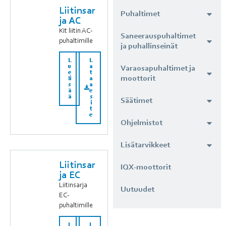
Liitinsar
Puhaltimet
ja AC
Kit liitin AC-
Saneerauspuhaltimet
puhaltimille
ja puhallinseinät
L
L
u
a
Varaosapuhaltimet ja
e
t
moottorit
li
a
s
a
ä
e
ä
s
Säätimet
i
t
e
Ohjelmistot
Lisätarvikkeet
Liitinsar
IQX-moottorit
ja EC
Liitinsarja
Uutuudet
EC-
puhaltimille
L
L