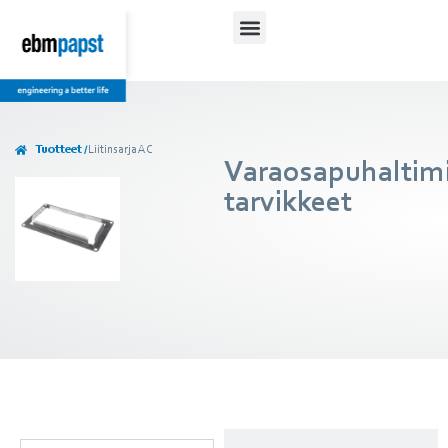
Tuotteet /
Liitinsarja AC
Varaosapuhaltim
tarvikkeet