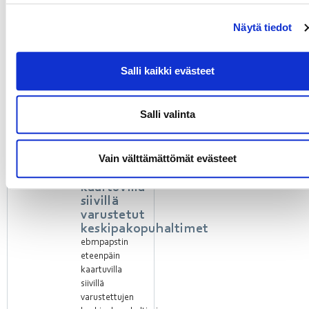
Näitä
puhaltimia
Näytä tiedot
käytetään
sovelluksissa,
kuten
Salli kaikki evästeet
keskusilmastointilaitteissa
tai
rakennusten
Salli valinta
ilmanvaihtojärjestelmissä.
Vain välttämättömät evästeet
Eteenpäin
kaartuvilla
siivillä
varustetut
keskipakopuhaltimet
ebmpapstin
eteenpäin
kaartuvilla
siivillä
varustettujen