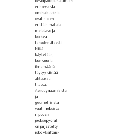
keskipakopuhaltimien
erinomaisia
ominaisuuksia
ovat niiden
erittäin matala
melutaso ja
korkea
tehodensiteetti.
Niitä
käytetään,
kun suuria
ilmamääriä
täytyy siirtää
ahtaassa
tilassa.
Aerodynaamisista
ja
geometrisista
vaatimuksista
riippuen
juoksupyörät
on järjestetty
joko yksittäis-