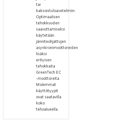
tai
kaksoistuloasetelmiin.
Optimaalisen
tehokkuuden
saavuttamiseksi
käytetään
jänniteohjattujen
asynkronimoottoreiden
lisäksi
erityisen
tehokkaita
GreenTech EC
-moottoreita.
Molemmat
käyttötyypit
ovat saatavilla
koko
tehoalueella.