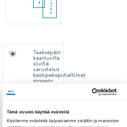
ä
s
i
t
e
Taaksepäin
kaartuvilla
siivillä
varustetut
keskipakopuhaltimet
ebmpapstin
taaksepäin
kaartuvilla
siivillä
varustettuja
keskipakopuhaltimia
Tämä sivusto käyttää evästeitä
käytetään
Käytämme evästeitä tarjoamamme sisällön ja mainosten
muun
muassa