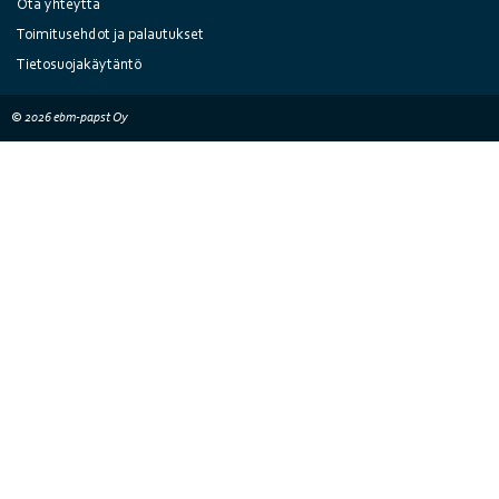
Ota yhteyttä
Toimitusehdot ja palautukset
Tietosuojakäytäntö
© 2026 ebm-papst Oy