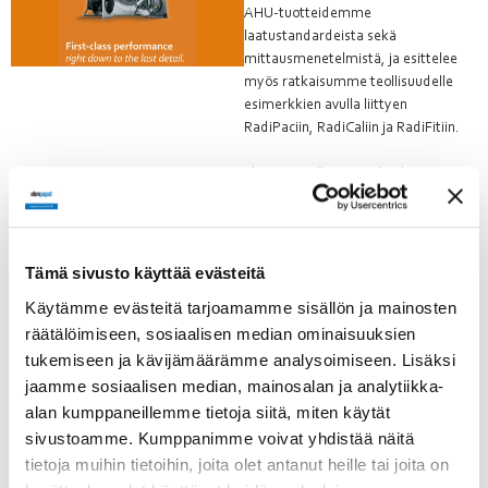
AHU-tuotteidemme
laatustandardeista sekä
mittausmenetelmistä, ja esittelee
myös ratkaisumme teollisuudelle
esimerkkien avulla liittyen
RadiPaciin, RadiCaliin ja RadiFitiin.
ebm-papstilla emme keskity vain
kokonaisuuteen. Olemme
sitoutuneet
ilmanvaihtoteknologiamme jokaisen
yksittäisen komponentin korkeaan
Tämä sivusto käyttää evästeitä
suorituskykyyn ja virheettömään
Käytämme evästeitä tarjoamamme sisällön ja mainosten
toimintaan. Huipputehokkaan
räätälöimiseen, sosiaalisen median ominaisuuksien
GreenTech EC -moottorin, älykkään
ohjauselektroniikan ja optimoidun
tukemiseen ja kävijämäärämme analysoimiseen. Lisäksi
aerodynamiikan ansiosta
jaamme sosiaalisen median, mainosalan ja analytiikka-
puhaltimemme on viimeistelty
alan kumppaneillemme tietoja siitä, miten käytät
viimeistä yksityiskohtaa myöten –
sivustoamme. Kumppanimme voivat yhdistää näitä
jotta voit luottaa sataprosenttisesti
tietoja muihin tietoihin, joita olet antanut heille tai joita on
ilmankäsittelykoneesi luotettavaan