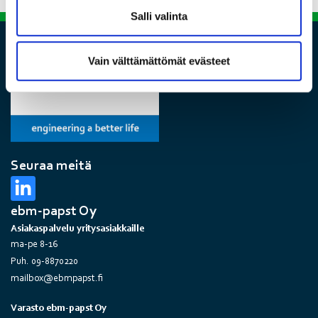
Salli valinta
Vain välttämättömät evästeet
Seuraa meitä
ebm-papst Oy
Asiakaspalvelu yritysasiakkaille
ma-pe 8-16
Puh. 09-8870220
mailbox@ebmpapst.fi
Varasto ebm-papst Oy