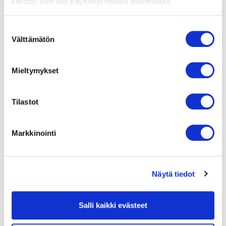
kerätty, kun olet käyttänyt heidän palvelujaan.
suorituskykyyn. Toimitamme
tarkkoja ja luotettavia tietoja
tekemällä erittäin tarkkoja
Suostumuksen
mittauksia ensimmäisestä
Välttämätön
valinta
viimeiseen kehitys- ja
tuotantovaiheeseen – todellisissa
olosuhteissa.
Mieltymykset
Näin varmistamme huippulaadun
koko arvoketjussa. Luomme
kestävän luottamuspohjan, jotta
Tilastot
asiakkaamme voivat aina
poikkeuksetta luottaa ja kehittyä
kanssamme. Sekä tänään että
Markkinointi
tulevaisuudessa.
AHU-
Broschuere_EN_9396000754_02-
Näytä tiedot
2024.pdf
Lue lisää
Salli kaikki evästeet