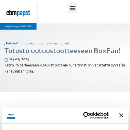
/
Uutiset
/
Tutustu uutuustuotteeseen BoxFan!
Tutustu uutuustuotteeseen BoxFan!
16/ 02/ 2024
RetroFit-perheeseen kuuluvat BoxFan-puhaltimet on varustettu pyöreillä
kanavaliitännöillä.
BoxFan on äskettäin kehitetty
puhallinsarja, joissa on energiaa
säästävät sisäänrakennetut EC-