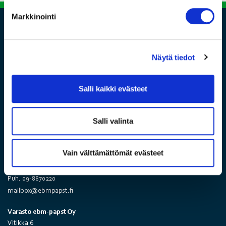
Markkinointi
Näytä tiedot
Salli kaikki evästeet
Seuraa meitä
Salli valinta
ebm-papst Oy
Vain välttämättömät evästeet
Asiakaspalvelu yritysasiakkaille
ma-pe 8-16
Puh. 09-8870220
mailbox@ebmpapst.fi
Varasto ebm-papst Oy
Vitikka 6