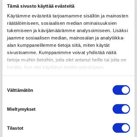
puhaltimet. Sarjaan kuuluu kolme eri
Tämä sivusto käyttää evästeitä
kokoista tuotetta: BoxFan 500,
Käytämme evästeitä tarjoamamme sisällön ja mainosten
BoxFan 700 ja BoxFan 900. BoxFan-
räätälöimiseen, sosiaalisen median ominaisuuksien
puhaltimet on varustettu pyöreillä
kanavaliitännöillä.
tukemiseen ja kävijämäärämme analysoimiseen. Lisäksi
– Kuori korroosionkestävää alumiinia
jaamme sosiaalisen median, mainosalan ja analytiikka-
– Ohjaussignaali 0 – 10 VDC ja
alan kumppaneillemme tietoja siitä, miten käytät
MODBUS-RTU
sivustoamme. Kumppanimme voivat yhdistää näitä
– ebm-papstin GreenTech EC-
tietoja muihin tietoihin, joita olet antanut heille tai joita on
moottori
kerätty, kun olet käyttänyt heidän palvelujaan.
– Pyöreä ilmanpoistoaukko
kanavaliitännöillä tai
neliönmuotoinen ilmanpoistoaukko
Suostumuksen
– Ilmantuotto jopa 20.000m3/h
Välttämätön
valinta
– Split-malli; helppo purkaa osiin
kuljetusta varten
Kysy lisää myynnistämme!
Mieltymykset
BoxFan_Brochure_20-EN.pdf
Tilastot