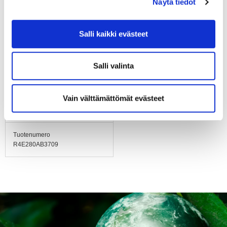
Näytä tiedot
Sähköinen kytkentä
Johto aksiaalinen, 450
mm. Johdot varustettu
Salli kaikki evästeet
liitinnastoilla.
Salli valinta
Hyväksynnät
CE
Vain välttämättömät evästeet
Paino
2.2 kg
Tuotenumero
R4E280AB3709