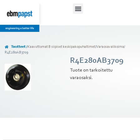
Tuotteet /
Kaavuttomat B siipiset keskipakopuhaltimet
/
Varaosavalikoima
/
R4E280AB3709
R4E280AB3709
Tuote on tarkoitettu
varaosaksi.