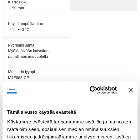
Kierrosluku
1150 rpm
Käyttölämpötila-alue
-25…+40 °C
Pyörimissuunta
Myötäpäivään katsottuna
puhaltimen imupuolelta
Moottorin tyyppi
M4E068-CF
Moottorin malli
Jännitesäädettävä
ulkoroottoriasynkronimoottori
Tämä sivusto käyttää evästeitä
Moottorisuoja / Suoja
Käytämme evästeitä tarjoamamme sisällön ja mainosten
Sisäänrakennettu
räätälöimiseen, sosiaalisen median ominaisuuksien
lämpökytkin
tukemiseen ja kävijämäärämme analysoimiseen. Lisäksi
moottorisuoja, palautus