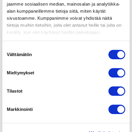
katkaisemalla verkkovirta.
jaamme sosiaalisen median, mainosalan ja analytiikka-
alan kumppaneillemme tietoja siitä, miten käytät
Suojausluokka
sivustoamme. Kumppanimme voivat yhdistää näitä
IP44
tietoja muihin tietoihin, joita olet antanut heille tai joita on
kerätty, kun olet käyttänyt heidän palvelujaan.
Moottorin eristysluokka
B
Suostumuksen
Välttämätön
valinta
Laakerit
Kuulalaakerit
Mieltymykset
Materiaali
Siipipyörä
taaksepäinkaartuvin
Tilastot
siivin, valmistettu
teräksestä,
mustaksilakattu
Markkinointi
Siipipyörä
B-pyörä