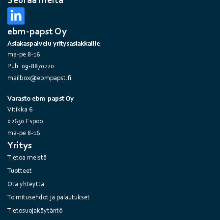
Seuraa meitä
ebm-papst Oy
Asiakaspalvelu yritysasiakkaille
ma-pe 8-16
Puh. 09-8870220
mailbox@ebmpapst.fi
Varasto ebm-papst Oy
Vitikka 6
02630 Espoo
ma-pe 8-16
Yritys
Tietoa meistä
Tuotteet
Ota yhteyttä
Toimitusehdot ja palautukset
Tietosuojakäytäntö