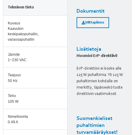
Tekninen tieto
Dokumentit
Mittapiirros
Kuvaus
Kaavuton
keskipakopuhallin,
varaosapuhallin
Lisätietoja
Jännite
Huomioi ErP-direktiivi!
1~230 VAC
ErP-direktiivi ei koske alle
125 W puhaltimia. Yli 125 W
Taajuus
50 Hz
puhaltimien kohdalle on
merkitty, läpäiseekö tuote
direktiivin vaatimukset.
Teho
105 W
Nimellisvirta
Suomenkieliset
0.49 A
puhaltimien
turvamääräykset!