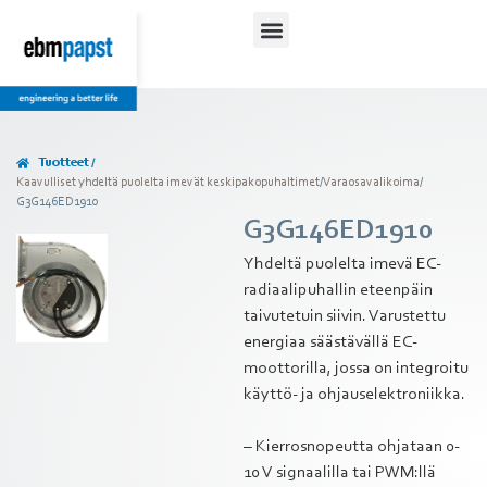
Tuotteet /
Kaavulliset yhdeltä puolelta imevät keskipakopuhaltimet
/
Varaosavalikoima
/
G3G146ED1910
G3G146ED1910
Yhdeltä puolelta imevä EC-
radiaalipuhallin eteenpäin
taivutetuin siivin. Varustettu
energiaa säästävällä EC-
moottorilla, jossa on integroitu
käyttö- ja ohjauselektroniikka.
– Kierrosnopeutta ohjataan 0-
10 V signaalilla tai PWM:llä