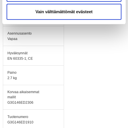
Vain välttämättömät evästeet
Siipipyörä
Sinkittyä teräspeltiä
Asennusasento
Vapaa
Hyväksynnät
EN 60335-1; CE
Paino
2.7 kg
Korvaa aikaisemmat
mallit
G3G146ED2306
Tuotenumero
G3G146ED1910