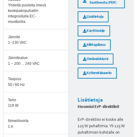
tuotteesta (PDF)
Yhdeltä puolelta imevä
keskipakopuhallin
integroidulla EC-
Lisätietoja
moottorilla
Käyttöohje
Jännite
1~230 VAC
Mittapiirros
Jännitealue
Ominaiskäyrä
1 ~ 200 ... 240 VAC
Kytkentäkaavio
Taajuus
50 / 60 Hz
Lisätietoja
Teho
118 W
Huomioi ErP-direktiivi!
ErP-direktiivi ei koske alle
Nimellisvirta
125 W puhaltimia. Yli 125 W
1 A
puhaltimien kohdalle on