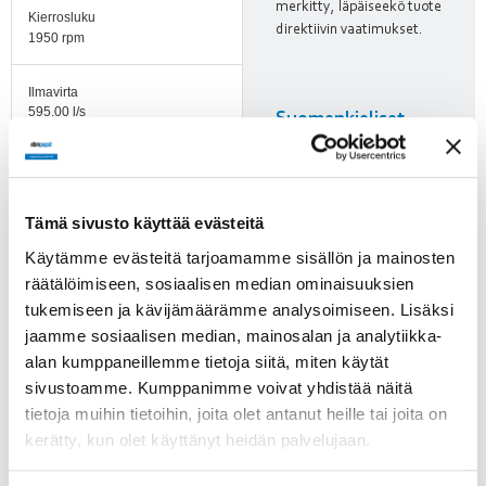
merkitty, läpäiseekö tuote
Kierrosluku
direktiivin vaatimukset.
1950 rpm
Ilmavirta
595.00 l/s
Suomenkieliset
puhaltimien
Ilmavirta
turvamääräykset!
165.3.00 m3/h
Tämä sivusto käyttää evästeitä
Käyttölämpötila-alue
Käytämme evästeitä tarjoamamme sisällön ja mainosten
-25…+50 °C
räätälöimiseen, sosiaalisen median ominaisuuksien
tukemiseen ja kävijämäärämme analysoimiseen. Lisäksi
Pyörimissuunta
jaamme sosiaalisen median, mainosalan ja analytiikka-
Myötäpäivään katsottuna
roottoriin päin
alan kumppaneillemme tietoja siitä, miten käytät
sivustoamme. Kumppanimme voivat yhdistää näitä
Moottorin tyyppi
tietoja muihin tietoihin, joita olet antanut heille tai joita on
M3G055-CF
kerätty, kun olet käyttänyt heidän palvelujaan.
Moottorin malli