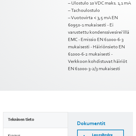
– Ulostulo 10 VDC maks. 1,1 mA
– Tachoulostulo
– Vuotovirta < 3,5 mA EN
60950-1 mukaisesti - Ei
varustettu kondenssivesirei'illä
EMC - Emissio EN 61000-6-3
mukaisesti - Häiriönsieto EN
61000-6-2 mukaisesti -
Verkkoon kohdistuvat häiriöt
EN 61000-3-2/3 mukaisesti
Tekninen tieto
Dokumentit
Luo esitesivu
Kuvaus