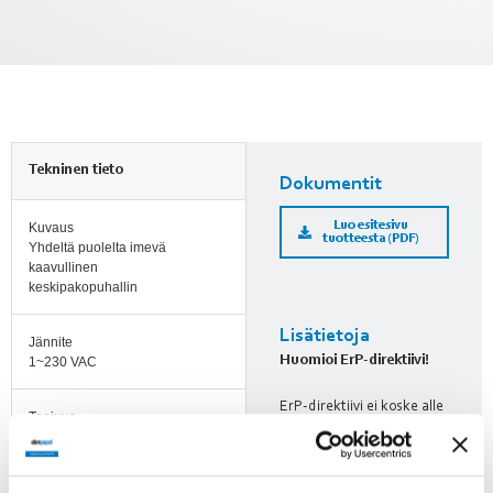
Tekninen tieto
Dokumentit
Luo esitesivu
Kuvaus
tuotteesta (PDF)
Yhdeltä puolelta imevä
kaavullinen
keskipakopuhallin
Lisätietoja
Jännite
Huomioi ErP-direktiivi!
1~230 VAC
ErP-direktiivi ei koske alle
Taajuus
125 W puhaltimia. Yli 125 W
50 Hz
puhaltimien kohdalle on
merkitty, läpäiseekö tuote
Teho