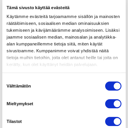
direktiivin vaatimukset.
280 W
Tämä sivusto käyttää evästeitä
Käytämme evästeitä tarjoamamme sisällön ja mainosten
Nimellisvirta
räätälöimiseen, sosiaalisen median ominaisuuksien
Suomenkieliset
1.23 A
tukemiseen ja kävijämäärämme analysoimiseen. Lisäksi
puhaltimien
jaamme sosiaalisen median, mainosalan ja analytiikka-
turvamääräykset!
Kierrosluku
alan kumppaneillemme tietoja siitä, miten käytät
2200 rpm
sivustoamme. Kumppanimme voivat yhdistää näitä
tietoja muihin tietoihin, joita olet antanut heille tai joita on
Moottorin malli
Jännitesäädettävä
kerätty, kun olet käyttänyt heidän palvelujaan.
ulkoroottoriasynkronimoottori
Suostumuksen
Laakerit
Välttämätön
valinta
Kuulalaakerit
Runko / kaapu
Mieltymykset
Peltiä
Tilastot
Asennusasento
Vapaa