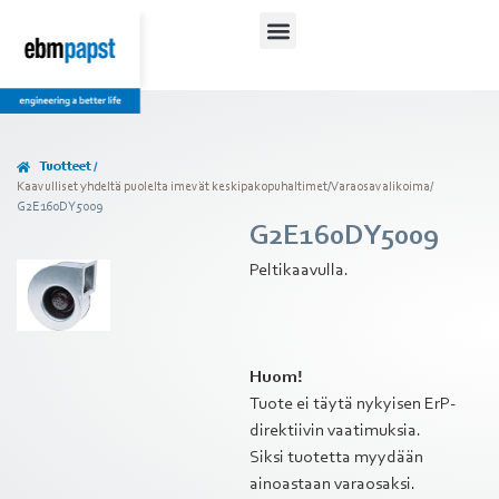
Tuotteet /
Kaavulliset yhdeltä puolelta imevät keskipakopuhaltimet
/
Varaosavalikoima
/
G2E160DY5009
G2E160DY5009
Peltikaavulla.
Huom!
Tuote ei täytä nykyisen ErP-
direktiivin vaatimuksia.
Siksi tuotetta myydään
ainoastaan varaosaksi.