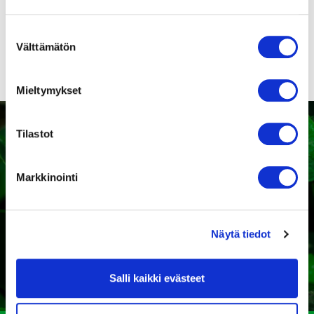
puhaltimien
turvamääräykset!
Suostumuksen
Välttämätön
valinta
Mieltymykset
Tilastot
Markkinointi
Kaipaatko tukea sopivan
tuotteen valintaan?
Näytä tiedot
Ota yhteyttä
Salli kaikki evästeet