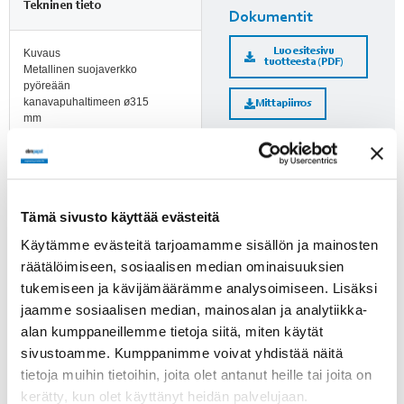
Tekninen tieto
Dokumentit
Luo esitesivu
Kuvaus
tuotteesta (PDF)
Metallinen suojaverkko
pyöreään
kanavapuhaltimeen ø315
Mittapiirros
mm
Tuotenumero
4655611
Lisätietoja
Huomioi ErP-direktiivi!
Tämä sivusto käyttää evästeitä
ErP-direktiivi ei koske alle
Käytämme evästeitä tarjoamamme sisällön ja mainosten
125 W puhaltimia. Yli 125 W
räätälöimiseen, sosiaalisen median ominaisuuksien
puhaltimien kohdalle on
tukemiseen ja kävijämäärämme analysoimiseen. Lisäksi
merkitty, läpäiseekö tuote
jaamme sosiaalisen median, mainosalan ja analytiikka-
direktiivin vaatimukset.
alan kumppaneillemme tietoja siitä, miten käytät
sivustoamme. Kumppanimme voivat yhdistää näitä
tietoja muihin tietoihin, joita olet antanut heille tai joita on
Suomenkieliset
kerätty, kun olet käyttänyt heidän palvelujaan.