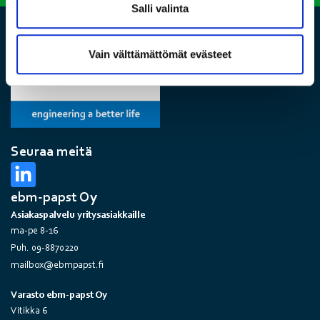
Salli valinta
Vain välttämättömät evästeet
Seuraa meitä
ebm-papst Oy
Asiakaspalvelu yritysasiakkaille
ma-pe 8-16
Puh. 09-8870220
mailbox@ebmpapst.fi
Varasto ebm-papst Oy
Vitikka 6