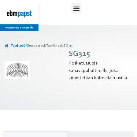
Tuotteet /
Suojaverkot
/
Tarvikkeet
/
SG315
SG315
Kosketussuoja
kanavapuhaltimille, joka
kiinnitetään kolmella ruuvilla.