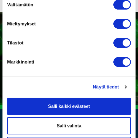
Välttämätön
valinta
Mieltymykset
Tilastot
Kaipaatko tukea sopivan
tuotteen valintaan?
Markkinointi
Ota yhteyttä
Näytä tiedot
Salli kaikki evästeet
Salli valinta