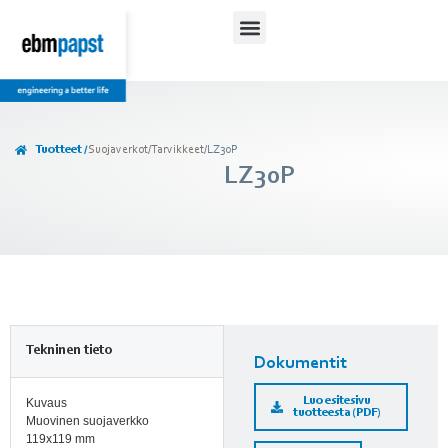
Tuotteet /
Suojaverkot
/
Tarvikkeet
/
LZ30P
LZ30P
Tekninen tieto
Dokumentit
Luo esitesivu
Kuvaus
tuotteesta (PDF)
Muovinen suojaverkko
119x119 mm