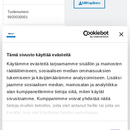
Mittapiirros
Tuotenumero
9920030001
Lisätietoja
Huomioi ErP-direktiivi!
ErP-direktiivi ei koske alle
125 W puhaltimia. Yli 125 W
Tämä sivusto käyttää evästeitä
puhaltimien kohdalle on
Käytämme evästeitä tarjoamamme sisällön ja mainosten
merkitty, läpäiseekö tuote
räätälöimiseen, sosiaalisen median ominaisuuksien
direktiivin vaatimukset.
tukemiseen ja kävijämäärämme analysoimiseen. Lisäksi
jaamme sosiaalisen median, mainosalan ja analytiikka-
alan kumppaneillemme tietoja siitä, miten käytät
Suomenkieliset
sivustoamme. Kumppanimme voivat yhdistää näitä
puhaltimien
tietoja muihin tietoihin, joita olet antanut heille tai joita on
turvamääräykset!
kerätty, kun olet käyttänyt heidän palvelujaan.
Suostumuksen