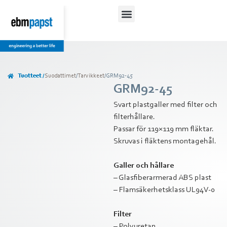
Tuotteet /
Suodattimet
/
Tarvikkeet
/
GRM92-45
GRM92-45
Svart plastgaller med filter och
filterhållare.
Passar för 119×119 mm fläktar.
Skruvas i fläktens montagehål.
Galler och hållare
– Glasfiberarmerad ABS plast
– Flamsäkerhetsklass UL94V-0
Filter
– Polyuretan