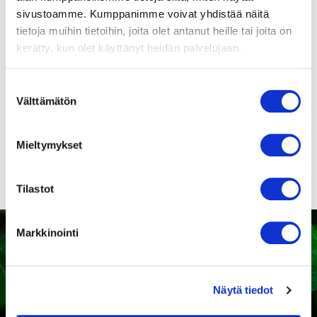
puhaltimien kohdalle on
sivustoamme. Kumppanimme voivat yhdistää näitä
merkitty, läpäiseekö tuote
tietoja muihin tietoihin, joita olet antanut heille tai joita on
direktiivin vaatimukset.
kerätty, kun olet käyttänyt heidän palvelujaan.
Suostumuksen
Suomenkieliset
Välttämätön
valinta
puhaltimien
turvamääräykset!
Mieltymykset
Tilastot
Markkinointi
Kaipaatko tukea sopivan
Näytä tiedot
tuotteen valintaan?