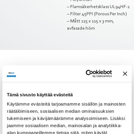
– Flamsäkerhetsklass UL94HF-1
– Filter 45PPI (Porous Per Inch)
– Mått 115 x 115 x 3 mm,
avfasade hörn
Tekninen tieto
Dokumentit
Tämä sivusto käyttää evästeitä
Kuvaus
Plastgaller med filter
Käytämme evästeitä tarjoamamme sisällön ja mainosten
119x119 mm
Lisätietoja
räätälöimiseen, sosiaalisen median ominaisuuksien
Huomioi ErP-direktiivi!
tukemiseen ja kävijämäärämme analysoimiseen. Lisäksi
Tuotenumero
jaamme sosiaalisen median, mainosalan ja analytiikka-
46510698
ErP-direktiivi ei koske alle
125 W puhaltimia. Yli 125 W
alan kumppaneillemme tietoja siitä, miten käytät