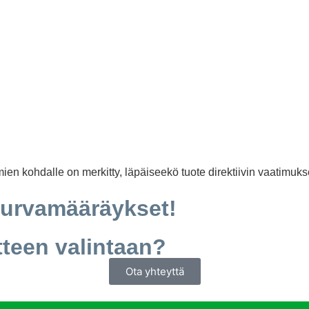
mien kohdalle on merkitty, läpäiseekö tuote direktiivin vaatimuks
turvamääräykset!
tteen valintaan?
Ota yhteyttä