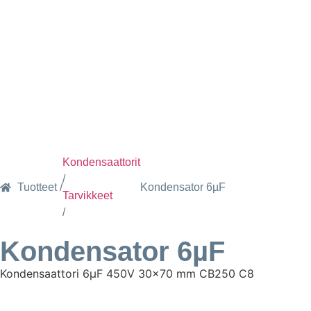
Kondensaattorit
/
Tuotteet /
Kondensator 6µF
Tarvikkeet
/
Kondensator 6µF
Kondensaattori 6µF 450V 30×70 mm CB250 C8