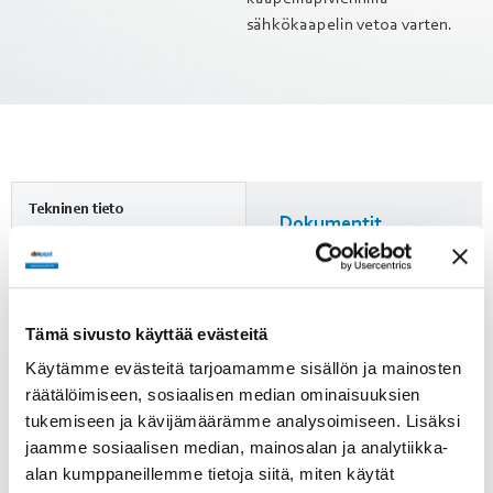
sähkökaapelin vetoa varten.
Tekninen tieto
Dokumentit
Mittapiirros
Kuvaus
Kattoläpivienti, pituus
800mm
Tämä sivusto käyttää evästeitä
Lisätietoja
Paino
Käytämme evästeitä tarjoamamme sisällön ja mainosten
26 kg
Huomioi ErP-direktiivi!
räätälöimiseen, sosiaalisen median ominaisuuksien
tukemiseen ja kävijämäärämme analysoimiseen. Lisäksi
ErP-direktiivi ei koske alle
Tuotenumero
jaamme sosiaalisen median, mainosalan ja analytiikka-
125 W puhaltimia. Yli 125 W
4651718
alan kumppaneillemme tietoja siitä, miten käytät
puhaltimien kohdalle on