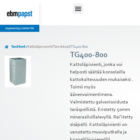
Tuotteet /
Kattoläpiviennit
/
Tarvikkeet
/
TG400-800
TG400-800
Kattoläpivienti, jonka voi
helposti säätää konsoleilla
kattokaltevuuden mukaiseksi .
Toimii myös
äänenvaimentimena.
Valmistettu galvanisoidusta
teräspellistä. Eristetty 50mm
mineraalivillalevyllä. Rei’itetty
sisäpelti. Kattoläpivienti on
varustettu muoviputkella ja
kaapeliläpiviennillä