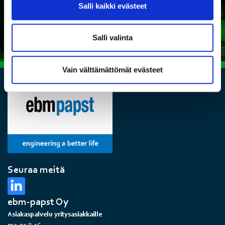
Salli kaikki evästeet
Ota yhteyttä
Salli valinta
Vain välttämättömät evästeet
Seuraa meitä
ebm-papst Oy
Asiakaspalvelu yritysasiakkaille