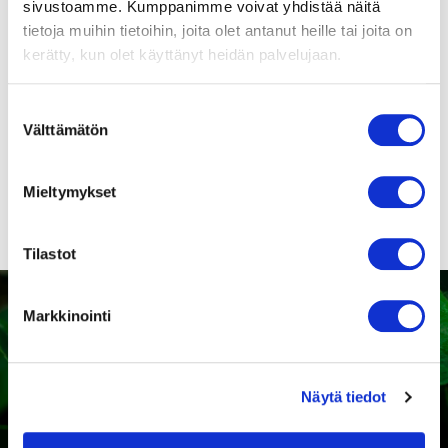
sivustoamme. Kumppanimme voivat yhdistää näitä
merkitty, läpäiseekö tuote
tietoja muihin tietoihin, joita olet antanut heille tai joita on
direktiivin vaatimukset.
kerätty, kun olet käyttänyt heidän palvelujaan.
Suostumuksen
Suomenkieliset
Välttämätön
valinta
puhaltimien
turvamääräykset!
Mieltymykset
Tilastot
Markkinointi
Kaipaatko tukea sopivan
Näytä tiedot
tuotteen valintaan?