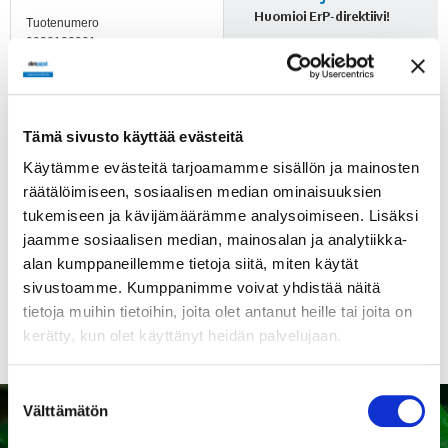
Huomioi ErP-direktiivi!
Tuotenumero
9920120001
ErP-direktiivi ei koske alle
125 W puhaltimia. Yli 125 W
puhaltimien kohdalle on
merkitty, läpäiseekö tuote
Tämä sivusto käyttää evästeitä
direktiivin vaatimukset.
Käytämme evästeitä tarjoamamme sisällön ja mainosten
räätälöimiseen, sosiaalisen median ominaisuuksien
tukemiseen ja kävijämäärämme analysoimiseen. Lisäksi
Suomenkieliset
jaamme sosiaalisen median, mainosalan ja analytiikka-
puhaltimien
alan kumppaneillemme tietoja siitä, miten käytät
turvamääräykset!
sivustoamme. Kumppanimme voivat yhdistää näitä
tietoja muihin tietoihin, joita olet antanut heille tai joita on
kerätty, kun olet käyttänyt heidän palvelujaan.
Suostumuksen
Välttämätön
valinta