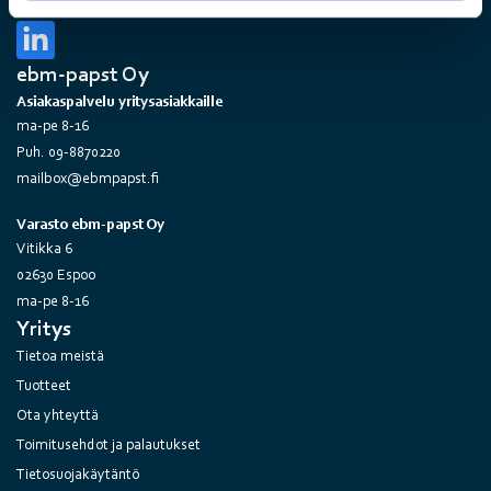
Seuraa meitä
ebm-papst Oy
Asiakaspalvelu yritysasiakkaille
ma-pe 8-16
Puh. 09-8870220
mailbox@ebmpapst.fi
Varasto ebm-papst Oy
Vitikka 6
02630 Espoo
ma-pe 8-16
Yritys
Tietoa meistä
Tuotteet
Ota yhteyttä
Toimitusehdot ja palautukset
Tietosuojakäytäntö