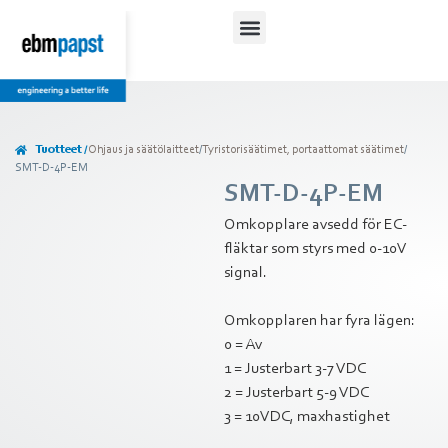
Tuotteet /
Ohjaus ja säätölaitteet
/
Tyristorisäätimet, portaattomat säätimet
/
SMT-D-4P-EM
SMT-D-4P-EM
Omkopplare avsedd för EC-
fläktar som styrs med 0-10V
signal.
Omkopplaren har fyra lägen:
0 = Av
1 = Justerbart 3-7 VDC
2 = Justerbart 5-9 VDC
3 = 10VDC, maxhastighet