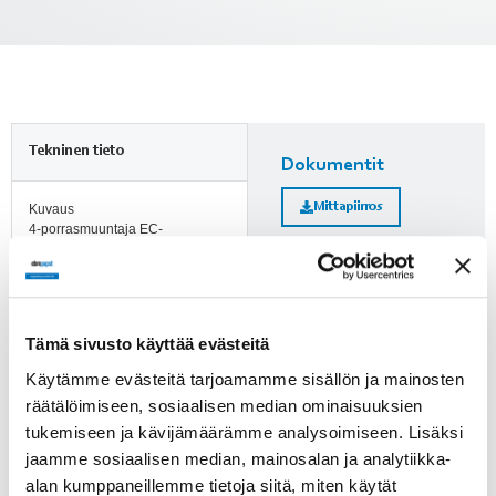
Tekninen tieto
Dokumentit
Mittapiirros
Kuvaus
4-porrasmuuntaja EC-
moottorille 0-10V
Lisätietoja
Jännite
Matningsspänning +10
Huomioi ErP-direktiivi!
Tämä sivusto käyttää evästeitä
VDC
ErP-direktiivi ei koske alle
Käytämme evästeitä tarjoamamme sisällön ja mainosten
Suojausluokka
125 W puhaltimia. Yli 125 W
räätälöimiseen, sosiaalisen median ominaisuuksien
IP44 sisäasennuksessa /
puhaltimien kohdalle on
tukemiseen ja kävijämäärämme analysoimiseen. Lisäksi
IP54 pinta-asennuksessa
merkitty, läpäiseekö tuote
jaamme sosiaalisen median, mainosalan ja analytiikka-
direktiivin vaatimukset.
alan kumppaneillemme tietoja siitä, miten käytät
Materiaali