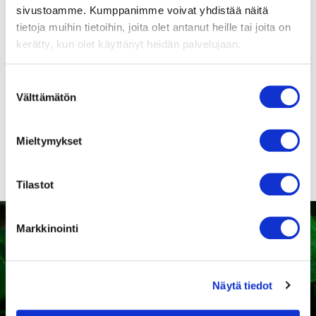
sivustoamme. Kumppanimme voivat yhdistää näitä
Utvändigt: Plast ASA,
RAL9010 vit / Invändigt:
tietoja muihin tietoihin, joita olet antanut heille tai joita on
Polyamide enl IEC 60335
Suomenkieliset
kerätty, kun olet käyttänyt heidän palvelujaan.
puhaltimien
turvamääräykset!
Paino
Suostumuksen
145
Välttämätön
valinta
Tuotenumero
4615450
Mieltymykset
Tilastot
Markkinointi
Kaipaatko tukea sopivan
Näytä tiedot
tuotteen valintaan?