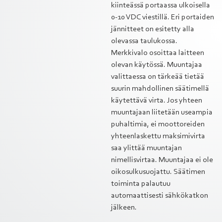
kiinteässä portaassa ulkoisella
0-10 VDC viestillä. Eri portaiden
jännitteet on esitetty alla
olevassa taulukossa.
Merkkivalo osoittaa laitteen
olevan käytössä. Muuntajaa
valittaessa on tärkeää tietää
suurin mahdollinen säätimellä
käytettävä virta. Jos yhteen
muuntajaan liitetään useampia
puhaltimia, ei moottoreiden
yhteenlaskettu maksimivirta
saa ylittää muuntajan
nimellisvirtaa. Muuntajaa ei ole
oikosulkusuojattu. Säätimen
toiminta palautuu
automaattisesti sähkökatkon
jälkeen.