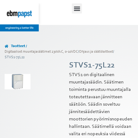
Tuotteet /
Digitaaliset muuntajasäätimet 230VAC, 0-10VDC
/
Ohjaus ja säätölaitteet
/
STVS1-75L22
STVS1-75L22
STVS1 on digitaalinen
muuntajasäädin. Säätimen
toiminta perustuu muuntajalla
toteutettavaan jännitteen
säätöön. Säädin soveltuu
jännitesäädettävien
moottorien pyörimisnopeuden
hallintaan. Säätimellä voidaan
valita eri nopeuksia viidessä