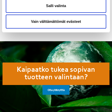
8.6 kg
Salli valinta
Tuotenumero
358-STVS1-75L22
Vain välttämättömät evästeet
Kaipaatko tukea sopivan
tuotteen valintaan?
Ota yhteyttä