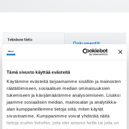
Tekninen tieto
Dokumentit
Luo esitesivu
Kuvaus
tuotteesta (PDF)
Digitaalinen
muuntajasäädin 230VAC
7.5A, 0-10VDC
Kytkentäkaavio
Tämä sivusto käyttää evästeitä
Käytämme evästeitä tarjoamamme sisällön ja mainosten
Jännite
räätälöimiseen, sosiaalisen median ominaisuuksien
1~230 VAC
tukemiseen ja kävijämäärämme analysoimiseen. Lisäksi
Lisätietoja
jaamme sosiaalisen median, mainosalan ja analytiikka-
Huomioi ErP-direktiivi!
Jännitealue
alan kumppaneillemme tietoja siitä, miten käytät
0-110-140-170-190-230
V
ErP-direktiivi ei koske alle
sivustoamme. Kumppanimme voivat yhdistää näitä
125 W puhaltimia. Yli 125 W
tietoja muihin tietoihin, joita olet antanut heille tai joita on
puhaltimien kohdalle on