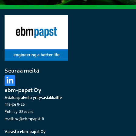
Seuraa meitä
ebm-papst Oy
Asiakaspalvelu yritysasiakkaille
ma-pe 8-16
Puh. 09-8870220
mailbox@ebmpapst.fi
Varasto ebm-papst Oy