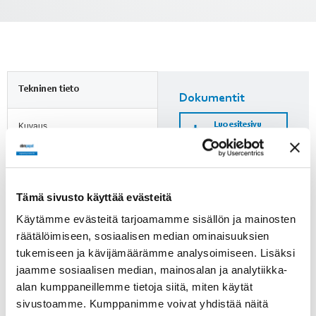
Tekninen tieto
Dokumentit
Luo esitesivu
Kuvaus
tuotteesta (PDF)
2-nopeus 5-
porrasmuuntaja 1~230
VAC / 1,5 A
Kytkentäkaavio
Tämä sivusto käyttää evästeitä
Jännite
1~230 VAC
Käytämme evästeitä tarjoamamme sisällön ja mainosten
Lisätietoja
räätälöimiseen, sosiaalisen median ominaisuuksien
Huomioi ErP-direktiivi!
Jännitealue
tukemiseen ja kävijämäärämme analysoimiseen. Lisäksi
0-80-100-120-150-170-
jaamme sosiaalisen median, mainosalan ja analytiikka-
190-230 V
ErP-direktiivi ei koske alle
alan kumppaneillemme tietoja siitä, miten käytät
125 W puhaltimia. Yli 125 W
sivustoamme. Kumppanimme voivat yhdistää näitä
puhaltimien kohdalle on
Taajuus