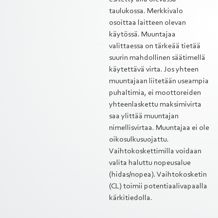
taulukossa. Merkkivalo
osoittaa laitteen olevan
käytössä. Muuntajaa
valittaessa on tärkeää tietää
suurin mahdollinen säätimellä
käytettävä virta. Jos yhteen
muuntajaan liitetään useampia
puhaltimia, ei moottoreiden
yhteenlaskettu maksimivirta
saa ylittää muuntajan
nimellisvirtaa. Muuntajaa ei ole
oikosulkusuojattu.
Vaihtokoskettimilla voidaan
valita haluttu nopeusalue
(hidas/nopea). Vaihtokosketin
(CL) toimii potentiaalivapaalla
kärkitiedolla.