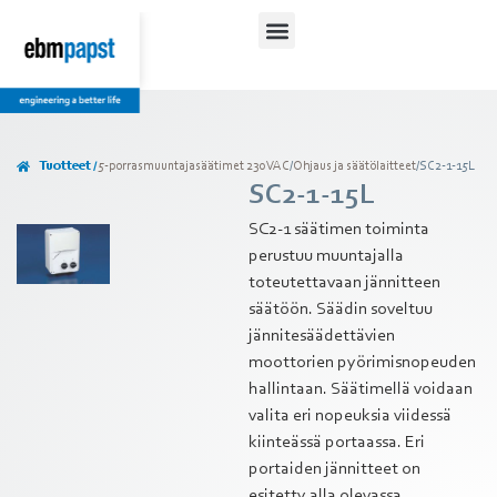
Lataukset ja ohjeet
Tuotteet /
5-porrasmuuntajasäätimet 230 VAC
/
Ohjaus ja säätölaitteet
/
SC2-1-15L
SC2-1-15L
SC2-1 säätimen toiminta
perustuu muuntajalla
toteutettavaan jännitteen
säätöön. Säädin soveltuu
jännitesäädettävien
moottorien pyörimisnopeuden
hallintaan. Säätimellä voidaan
valita eri nopeuksia viidessä
kiinteässä portaassa. Eri
portaiden jännitteet on
esitetty alla olevassa