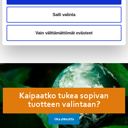
Paino
Salli valinta
3.9 kg
Tuotenumero
Vain välttämättömät evästeet
358-SC2-1-15L25
Kaipaatko tukea sopivan
tuotteen valintaan?
Ota yhteyttä