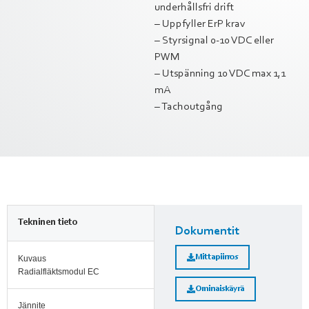
underhållsfri drift
– Uppfyller ErP krav
– Styrsignal 0-10 VDC eller
PWM
– Utspänning 10 VDC max 1,1
mA
– Tachoutgång
Tekninen tieto
Dokumentit
Mittapiirros
Kuvaus
Radialfläktsmodul EC
Ominaiskäyrä
Jännite