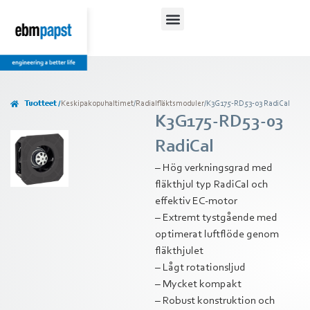
Tuotteet /
Keskipakopuhaltimet
/
Radialfläktsmoduler
/
K3G175-RD53-03 RadiCal
K3G175-RD53-03
RadiCal
– Hög verkningsgrad med
fläkthjul typ RadiCal och
effektiv EC-motor
– Extremt tystgående med
optimerat luftflöde genom
fläkthjulet
– Lågt rotationsljud
– Mycket kompakt
– Robust konstruktion och