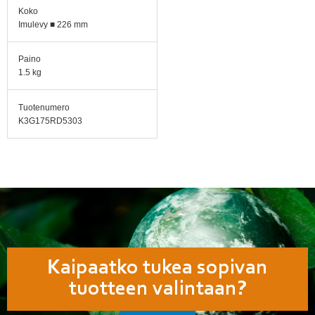
Koko
Imulevy ■ 226 mm
Paino
1.5 kg
Tuotenumero
K3G175RD5303
Kaipaatko tukea sopivan
tuotteen valintaan?