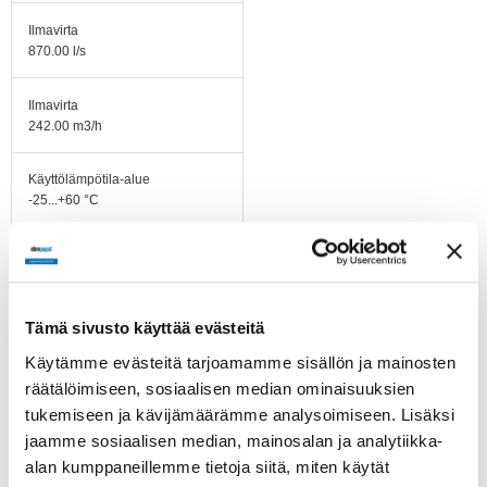
Ilmavirta
870.00 l/s
Ilmavirta
242.00 m3/h
Käyttölämpötila-alue
-25...+60 °C
Pyörimissuunta
Myötäpäivään katsottuna
roottorin puolelta
Tämä sivusto käyttää evästeitä
Moottorin tyyppi
Käytämme evästeitä tarjoamamme sisällön ja mainosten
M3G055-CF
räätälöimiseen, sosiaalisen median ominaisuuksien
tukemiseen ja kävijämäärämme analysoimiseen. Lisäksi
Moottorin malli
jaamme sosiaalisen median, mainosalan ja analytiikka-
Elektronisesti kommutoitu
ulkoroottorimoottori
alan kumppaneillemme tietoja siitä, miten käytät
integroidulla