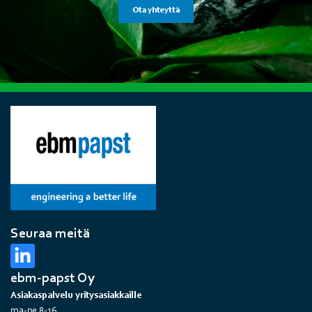
Ota yhteyttä
Seuraa meitä
ebm-papst Oy
Asiakaspalvelu yritysasiakkaille
ma-pe 8-16