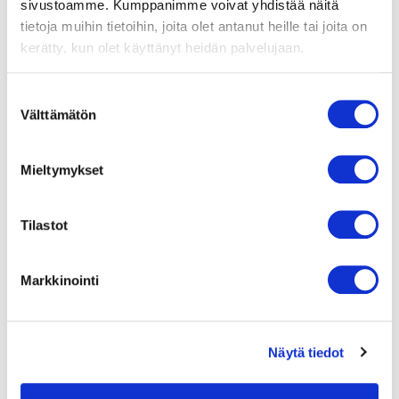
sivustoamme. Kumppanimme voivat yhdistää näitä
ohjauselektroniikalla.
tietoja muihin tietoihin, joita olet antanut heille tai joita on
kerätty, kun olet käyttänyt heidän palvelujaan.
Moottorisuoja / Suoja
Moottorin
ylikuumenemissuoja,
Suostumuksen
roottorin lukkiutumisen
Välttämätön
valinta
esto, pehmeäkäynnistys,
virranrajoitus moottorille,
ei kondenssivesireikiä
(avoin roottori)
Mieltymykset
Suojausluokka
Tilastot
IP54
Moottorin eristysluokka
Markkinointi
"B"
Laakerit
Näytä tiedot
Kuulalaakerit
Siipipyörä