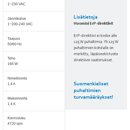
1~230 VAC
Lisätietoja
Jännitealue
Huomioi ErP-direktiivi!
1~200-240 VAC
ErP-direktiivi ei koske alle
Taajuus
125 W puhaltimia. Yli 125 W
50/60 Hz
puhaltimien kohdalle on
merkitty, läpäiseekö tuote
Teho
direktiivin vaatimukset.
166 W
Nimellisvirta
Suomenkieliset
1,4 A
puhaltimien
turvamääräykset!
Maksimivirta
1,4 A
Kierrosluku
4720 rpm