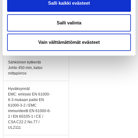
Salli kaikki evästeet
Muovi PA
Runko / kaapu
Salli valinta
Muovi PA
Asennusasento
Vain välttämättömät evästeet
Vapaa
Sähköinen kytkentä
Johto 450 mm, katso
mittapiirros
Hyväksynnät
EMC: emissio EN 61000-
6-3 mukaan paitsi EN
61000-3-2 / EMC
immuniteetti EN 61000-6-
2 / EN 60335-1 / CE /
CSA C22.2 No.77 /
UL2111