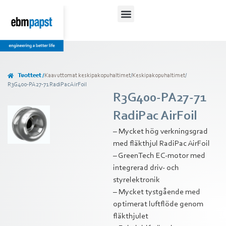
Tuotteet /
Kaavuttomat keskipakopuhaltimet
/
Keskipakopuhaltimet
/
R3G400-PA27-71 RadiPac AirFoil
R3G400-PA27-71
RadiPac AirFoil
– Mycket hög verkningsgrad
med fläkthjul RadiPac AirFoil
– GreenTech EC-motor med
integrerad driv- och
styrelektronik
– Mycket tystgående med
optimerat luftflöde genom
fläkthjulet