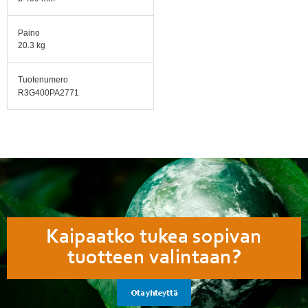
Paino
20.3 kg
Tuotenumero
R3G400PA2771
Kaipaatko tukea sopivan
tuotteen valintaan?
Ota yhteyttä