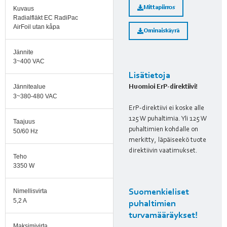
Mittapiirros
Kuvaus
Radialfläkt EC RadiPac
AirFoil utan kåpa
Ominaiskäyrä
Jännite
3~400 VAC
Lisätietoja
Jännitealue
Huomioi ErP-direktiivi!
3~380-480 VAC
ErP-direktiivi ei koske alle
125 W puhaltimia. Yli 125 W
Taajuus
puhaltimien kohdalle on
50/60 Hz
merkitty, läpäiseekö tuote
direktiivin vaatimukset.
Teho
3350 W
Nimellisvirta
Suomenkieliset
5,2 A
puhaltimien
turvamääräykset!
Maksimivirta