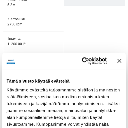
5,2 A
Kierrosluku
2750 rpm
Ilmavirta
11200.00 l/s
Ilmavirta
3111.00 m3/h
Imukartion K-arvo
Tämä sivusto käyttää evästeitä
188
Käytämme evästeitä tarjoamamme sisällön ja mainosten
räätälöimiseen, sosiaalisen median ominaisuuksien
Käyttölämpötila-alue
-25...+40 °C
tukemiseen ja kävijämäärämme analysoimiseen. Lisäksi
jaamme sosiaalisen median, mainosalan ja analytiikka-
alan kumppaneillemme tietoja siitä, miten käytät
Pyörimissuunta
Myötäpäivään katsottuna
sivustoamme. Kumppanimme voivat yhdistää näitä
roottorin puolelta