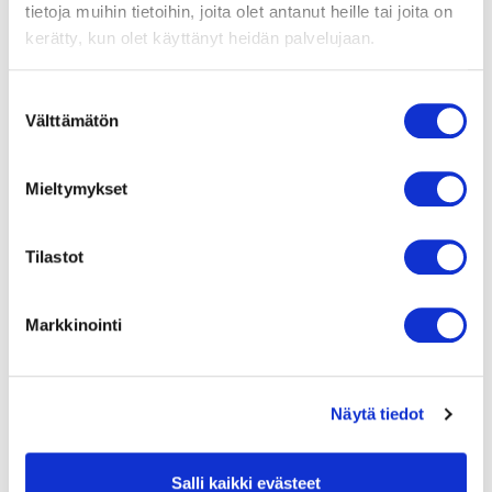
tietoja muihin tietoihin, joita olet antanut heille tai joita on
kerätty, kun olet käyttänyt heidän palvelujaan.
Moottorin tyyppi
M3G 150-FF
Suostumuksen
Välttämätön
valinta
Moottorin malli
Elektronisesti kommutoitu
ulkoroottorimoottori
Mieltymykset
integroidulla
ohjauselektroniikalla.
Tilastot
Moottorisuoja / Suoja
Moottorin ja elektroniikan
ylikuumenemissuoja,
virranrajoitus moottorille,
Markkinointi
kondenssivesireiät
Suojausluokka
Näytä tiedot
IP55
Moottorin eristysluokka
Salli kaikki evästeet
"F"