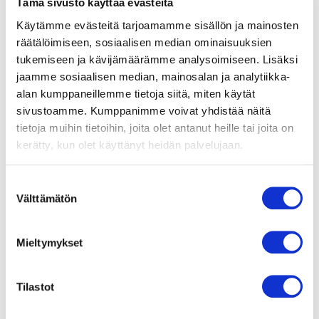
Tämä sivusto käyttää evästeitä
Käytämme evästeitä tarjoamamme sisällön ja mainosten
Moottorisuoja / Suoja
Sisäänrakennettu
räätälöimiseen, sosiaalisen median ominaisuuksien
lämpökytkin,
tukemiseen ja kävijämäärämme analysoimiseen. Lisäksi
automaattinen palautus.
jaamme sosiaalisen median, mainosalan ja analytiikka-
alan kumppaneillemme tietoja siitä, miten käytät
Suojausluokka
sivustoamme. Kumppanimme voivat yhdistää näitä
IP44
tietoja muihin tietoihin, joita olet antanut heille tai joita on
kerätty, kun olet käyttänyt heidän palvelujaan.
Laakerit
Kuulalaakerit
Suostumuksen
Välttämätön
Siipipyörä
valinta
Sisäänrakennettu
lämpökytkinmoottorisuoja,
palautuu verkkovirran
Mieltymykset
katkettua.
Tilastot
Sähköinen kytkentä
Johto 300 mm