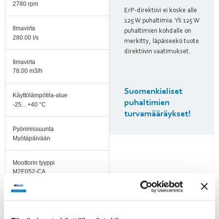
2780 rpm
ErP-direktiivi ei koske alle
125 W puhaltimia. Yli 125 W
Ilmavirta
puhaltimien kohdalle on
280.00 l/s
merkitty, läpäiseekö tuote
direktiivin vaatimukset.
Ilmavirta
78.00 m3/h
Suomenkieliset
Käyttölämpötila-alue
puhaltimien
-25…+40 °C
turvamääräykset!
Pyörimissuunta
Myötäpäivään
Moottorin tyyppi
M2E052-CA
Moottorin malli
Jännitesäädettävä
ulkoroottoriasynkronimoottori