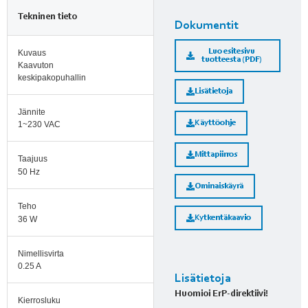
Tekninen tieto
Dokumentit
Luo esitesivu
Kuvaus
tuotteesta (PDF)
Kaavuton
keskipakopuhallin
Lisätietoja
Jännite
Käyttöohje
1~230 VAC
Mittapiirros
Taajuus
50 Hz
Ominaiskäyrä
Teho
Kytkentäkaavio
36 W
Nimellisvirta
0.25 A
Lisätietoja
Huomioi ErP-direktiivi!
Kierrosluku