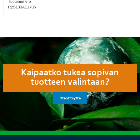
Tuotenumero
R2S133AE1705
Kaipaatko tukea sopivan
tuotteen valintaan?
Ota yhteyttä