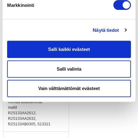
Markkinointi
Äänenpaineen
korjauskerroin
55
Näytä tiedot
Hyväksynnät
CCC, GOST; täyttää: CE,
EN 60335-1
Salli kaikki evästeet
Koko
133
Salli valinta
Paino
0.9 kg
Vain välttämättömät evästeet
Korvaa aikaisemmat
mallit
R2S133AA2612,
R2S133AA2632,
R2S133AB0305, S13321