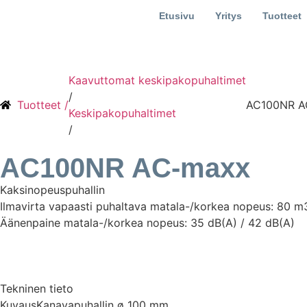
Etusivu
Yritys
Tuotteet
Kaavuttomat keskipakopuhaltimet
/
Tuotteet /
AC100NR A
Keskipakopuhaltimet
/
AC100NR AC-maxx
Kaksinopeuspuhallin
Ilmavirta vapaasti puhaltava matala-/korkea nopeus: 80 m
Äänenpaine matala-/korkea nopeus: 35 dB(A) / 42 dB(A)
Tekninen tieto
Kuvaus
Kanavapuhallin ø 100 mm