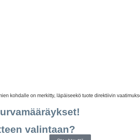
mien kohdalle on merkitty, läpäiseekö tuote direktiivin vaatimuks
turvamääräykset!
tteen valintaan?