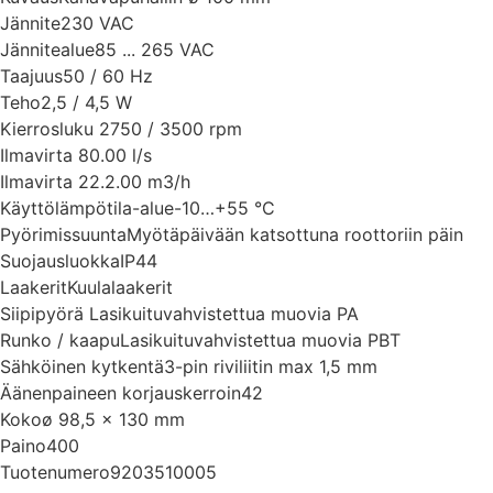
Jännite
230 VAC
Jännitealue
85 ... 265 VAC
Taajuus
50 / 60 Hz
Teho
2,5 / 4,5 W
Kierrosluku
2750 / 3500 rpm
Ilmavirta
80.00 l/s
Ilmavirta
22.2.00 m3/h
Käyttölämpötila-alue
-10…+55 °C
Pyörimissuunta
Myötäpäivään katsottuna roottoriin päin
Suojausluokka
IP44
Laakerit
Kuulalaakerit
Siipipyörä
Lasikuituvahvistettua muovia PA
Runko / kaapu
Lasikuituvahvistettua muovia PBT
Sähköinen kytkentä
3-pin riviliitin max 1,5 mm
Äänenpaineen korjauskerroin
42
Koko
ø 98,5 x 130 mm
Paino
400
Tuotenumero
9203510005