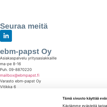
Seuraa meitä
ebm-papst Oy
Asiakaspalvelu yritysasiakkaille
ma-pe 8-16
Puh. 09-8870220
mailbox@ebmpapst.fi
Varasto ebm-papst Oy
Vitikka 6
02630 Espoo
ma-pe 8-16
Tämä sivusto käyttää eväs
Käytämme evästeitä tarjoa