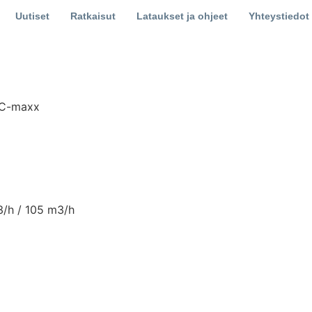
Uutiset
Ratkaisut
Lataukset ja ohjeet
Yhteystiedot
C-maxx
3/h / 105 m3/h