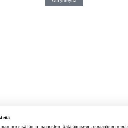
Ota yhteyttä
teitä
mamme sisällön ja mainosten räätälöimiseen, sosiaalisen medi