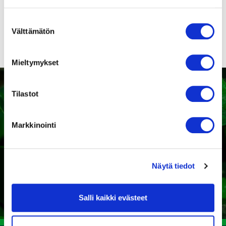
turvamääräykset!
Suostumuksen
Välttämätön
valinta
Mieltymykset
Tilastot
Kaipaatko tukea sopivan
Markkinointi
tuotteen valintaan?
Näytä tiedot
Ota yhteyttä
Salli kaikki evästeet