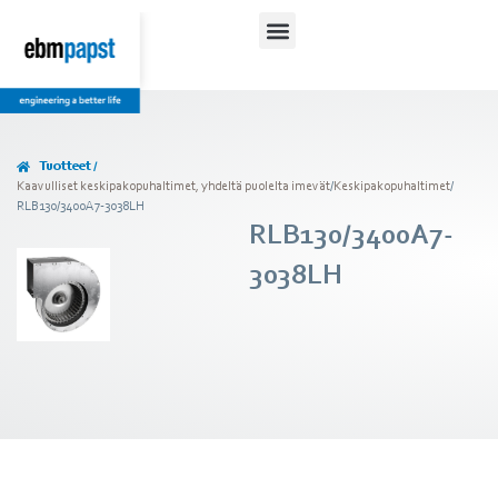
Tuotteet /
Kaavulliset keskipakopuhaltimet, yhdeltä puolelta imevät
/
Keskipakopuhaltimet
/
RLB130/3400A7-3038LH
RLB130/3400A7-
3038LH