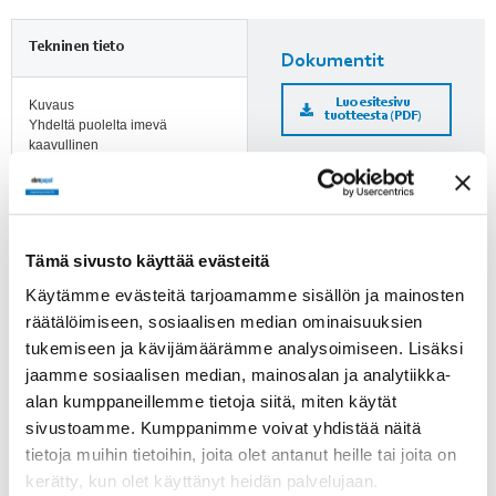
Tekninen tieto
Dokumentit
Luo esitesivu
Kuvaus
tuotteesta (PDF)
Yhdeltä puolelta imevä
kaavullinen
keskipakopuhallin
Lisätietoja
Tuotenumero
Huomioi ErP-direktiivi!
55461.35075
Tämä sivusto käyttää evästeitä
ErP-direktiivi ei koske alle
Käytämme evästeitä tarjoamamme sisällön ja mainosten
125 W puhaltimia. Yli 125 W
räätälöimiseen, sosiaalisen median ominaisuuksien
puhaltimien kohdalle on
tukemiseen ja kävijämäärämme analysoimiseen. Lisäksi
merkitty, läpäiseekö tuote
jaamme sosiaalisen median, mainosalan ja analytiikka-
direktiivin vaatimukset.
alan kumppaneillemme tietoja siitä, miten käytät
sivustoamme. Kumppanimme voivat yhdistää näitä
tietoja muihin tietoihin, joita olet antanut heille tai joita on
Suomenkieliset
kerätty, kun olet käyttänyt heidän palvelujaan.
puhaltimien