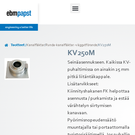
Tuotteet /
Kanalfläktar
/
Runda-kanalfläktar.-väggutförande
/
KV250M
KV250M
Seinäasennukseen. Kaikissa KV-
puhaltimissa on ainakin 25 mm
pitkä liitäntäkappale.
Lisätarvikkseet:
Kiinnityshakanen FK helpottaa
asennusta / purkamista ja estää
värähtelyn siirtymisen
kanavaan.
Pyörimisnopeudensäätö
muuntajalla tai portaattomalla
tyristorisäätimellä. Jos puhallin