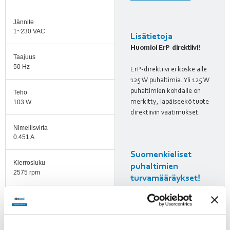
Jännite
1~230 VAC
Lisätietoja
Huomioi ErP-direktiivi!
Taajuus
50 Hz
ErP-direktiivi ei koske alle
125 W puhaltimia. Yli 125 W
puhaltimien kohdalle on
Teho
103 W
merkitty, läpäiseekö tuote
direktiivin vaatimukset.
Nimellisvirta
0.451 A
Suomenkieliset
Kierrosluku
puhaltimien
2575 rpm
turvamääräykset!
Ilmavirta
788.00 l/s