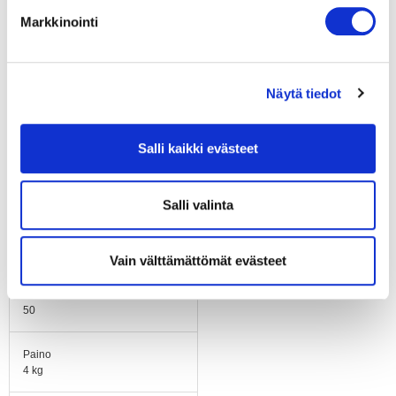
Markkinointi
Siipipyörä
B-pyörä
Runko / kaapu
Näytä tiedot
Laskostettu kaapu,
galvanoitua teräspeltiä.
Salli kaikki evästeet
Asennusasento
Vapaa
Salli valinta
Sähköinen kytkentä
Kytkentärasia
Vain välttämättömät evästeet
Äänenpaineen
korjauskerroin
50
Paino
4 kg