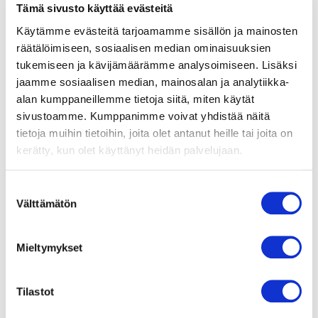
Ilmavirta
Tämä sivusto käyttää evästeitä
219.00 m3/h
Käytämme evästeitä tarjoamamme sisällön ja mainosten
räätälöimiseen, sosiaalisen median ominaisuuksien
Käyttölämpötila-alue
tukemiseen ja kävijämäärämme analysoimiseen. Lisäksi
Maksimi 70 °C
jaamme sosiaalisen median, mainosalan ja analytiikka-
alan kumppaneillemme tietoja siitä, miten käytät
Moottorin malli
sivustoamme. Kumppanimme voivat yhdistää näitä
Jännitesäädettävä
ulkoroottoriasynkronimoottori
tietoja muihin tietoihin, joita olet antanut heille tai joita on
kerätty, kun olet käyttänyt heidän palvelujaan.
Moottorisuoja / Suoja
Sisäänrakennettu
Suostumuksen
lämpökytkin,
automaattinen palautus.
Välttämätön
valinta
Suojausluokka
Mieltymykset
IP44
Moottorin eristysluokka
Tilastot
B