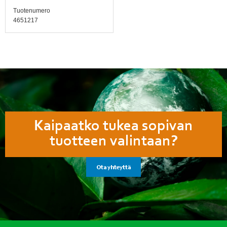
Tuotenumero
4651217
Kaipaatko tukea sopivan
tuotteen valintaan?
Ota yhteyttä