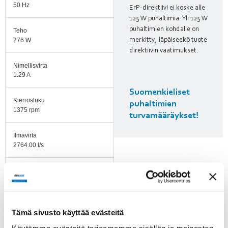
50 Hz
ErP-direktiivi ei koske alle
125 W puhaltimia. Yli 125 W
puhaltimien kohdalle on
Teho
276 W
merkitty, läpäiseekö tuote
direktiivin vaatimukset.
Nimellisvirta
1.29 A
Suomenkieliset
Kierrosluku
puhaltimien
1375 rpm
turvamääräykset!
Ilmavirta
2764.00 l/s
Ilmavirta
768.00 m3/h
Käyttölämpötila-alue
Tämä sivusto käyttää evästeitä
Maksimi 70 °C