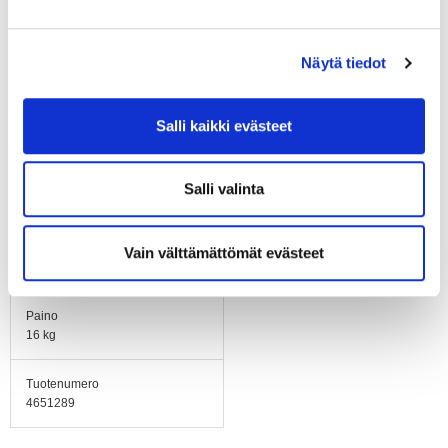
Runko / kaapu
Kotelo pulverilakattua
galvanoitua teräspeltiä.
Näytä tiedot
Asennusasento
Vapaa
Salli kaikki evästeet
Sähköinen kytkentä
Kytkentärasia
Salli valinta
Äänenpaineen
korjauskerroin
Vain välttämättömät evästeet
51
Paino
16 kg
Tuotenumero
4651289