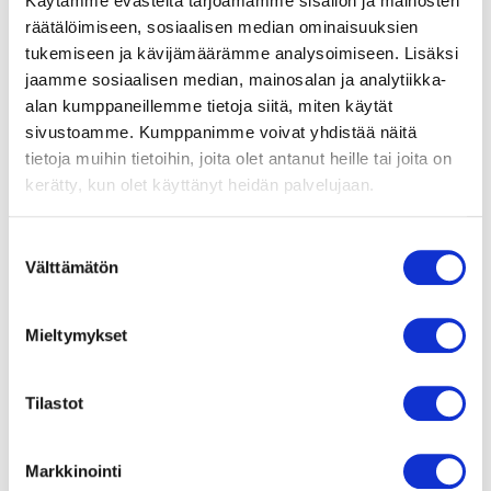
Käytämme evästeitä tarjoamamme sisällön ja mainosten
räätälöimiseen, sosiaalisen median ominaisuuksien
Moottorin malli
Jännitesäädettävä
tukemiseen ja kävijämäärämme analysoimiseen. Lisäksi
ulkoroottoriasynkronimoottori
jaamme sosiaalisen median, mainosalan ja analytiikka-
alan kumppaneillemme tietoja siitä, miten käytät
Moottorisuoja / Suoja
sivustoamme. Kumppanimme voivat yhdistää näitä
Sisäänrakennettu
tietoja muihin tietoihin, joita olet antanut heille tai joita on
lämpökytkin. Kytkettävä
ulkoiseen
kerätty, kun olet käyttänyt heidän palvelujaan.
moottorisuojaan.
Suostumuksen
Suojausluokka
Välttämätön
valinta
IP54
Moottorin eristysluokka
Mieltymykset
B
Tilastot
Siipipyörä
Diagonaalinen muovinen
siipipyörä.
Markkinointi