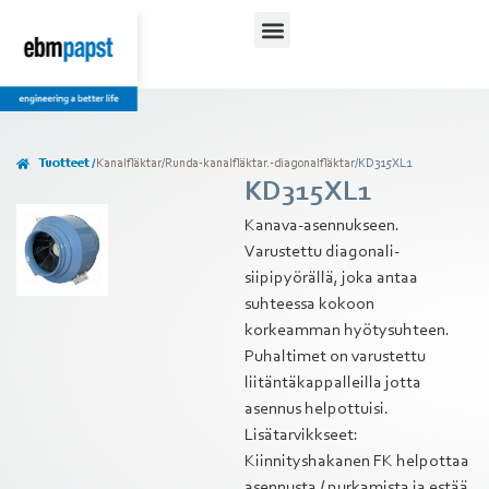
Tuotteet /
Kanalfläktar
/
Runda-kanalfläktar.-diagonalfläktar
/
KD315XL1
KD315XL1
Kanava-asennukseen.
Varustettu diagonali-
siipipyörällä, joka antaa
suhteessa kokoon
korkeamman hyötysuhteen.
Puhaltimet on varustettu
liitäntäkappalleilla jotta
asennus helpottuisi.
Lisätarvikkseet:
Kiinnityshakanen FK helpottaa
asennusta / purkamista ja estää