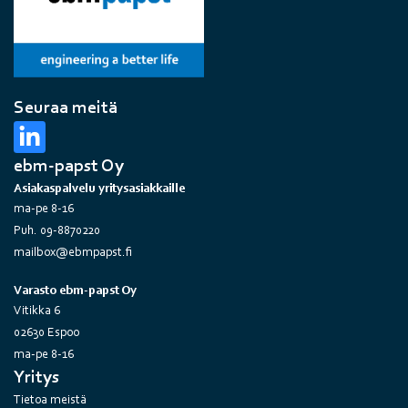
Seuraa meitä
ebm-papst Oy
Asiakaspalvelu yritysasiakkaille
ma-pe 8-16
Puh. 09-8870220
mailbox@ebmpapst.fi
Varasto ebm-papst Oy
Vitikka 6
02630 Espoo
ma-pe 8-16
Yritys
Tietoa meistä