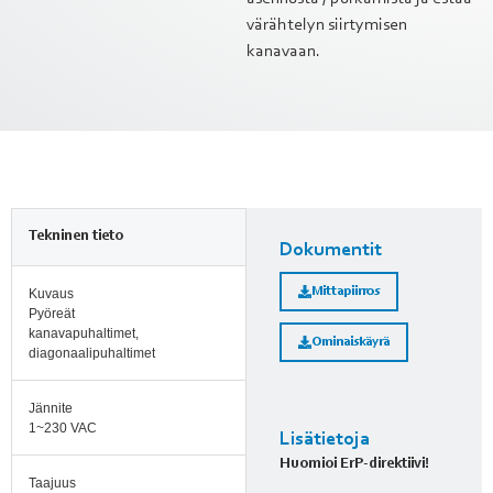
värähtelyn siirtymisen
kanavaan.
Tekninen tieto
Dokumentit
Mittapiirros
Kuvaus
Pyöreät
kanavapuhaltimet,
Ominaiskäyrä
diagonaalipuhaltimet
Jännite
1~230 VAC
Lisätietoja
Huomioi ErP-direktiivi!
Taajuus