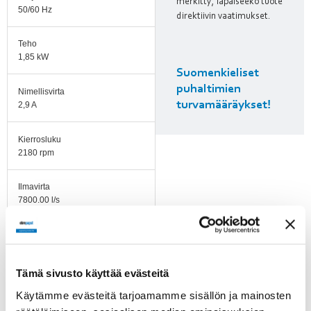
merkitty, läpäiseekö tuote
50/60 Hz
direktiivin vaatimukset.
Teho
1,85 kW
Suomenkieliset
puhaltimien
Nimellisvirta
turvamääräykset!
2,9 A
Kierrosluku
2180 rpm
Ilmavirta
7800.00 l/s
Ilmavirta
2167.00 m3/h
Tämä sivusto käyttää evästeitä
Imukartion K-arvo
Käytämme evästeitä tarjoamamme sisällön ja mainosten
52,2 l/s