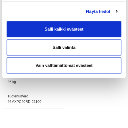
Alumiinia
Näytä tiedot
Runko / kaapu
Aluzink
Salli kaikki evästeet
Jalusta
Aluzink
Salli valinta
Asennusasento
Akseli vaakasuoraan
Vain välttämättömät evästeet
Paino
26 kg
Tuotenumero
46MXPC40RD-21100