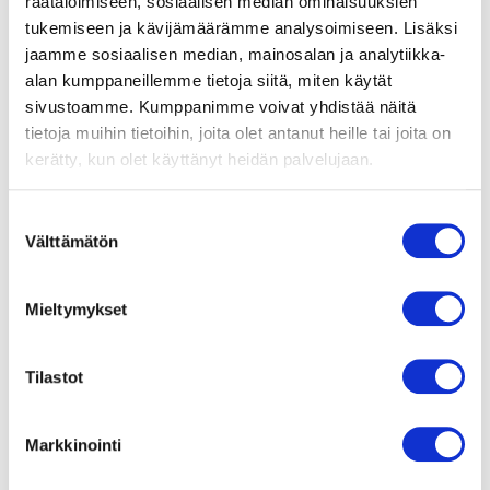
räätälöimiseen, sosiaalisen median ominaisuuksien
tukemiseen ja kävijämäärämme analysoimiseen. Lisäksi
Käyttölämpötila-alue
-25..+50°C
jaamme sosiaalisen median, mainosalan ja analytiikka-
alan kumppaneillemme tietoja siitä, miten käytät
sivustoamme. Kumppanimme voivat yhdistää näitä
Moottorin tyyppi
R3G400-AY87-01
tietoja muihin tietoihin, joita olet antanut heille tai joita on
kerätty, kun olet käyttänyt heidän palvelujaan.
Moottorin malli
Energiaa säästävä EC-
Suostumuksen
moottori integroidulla
käyttö- ja
Välttämätön
valinta
ohjauselektroniikalla.Kierrosluvun
säätö 0-10 V.
Mieltymykset
Suojausluokka
IP54
Tilastot
Moottorin eristysluokka
F
Markkinointi
Siipipyörä