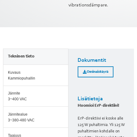
vibrationsdämpare.
Tekninen tieto
Dokumentit
Ominaiskäyrä
Kuvaus
Kammiopuhallin
Jännite
Lisätietoja
3~400 VAC
Huomioi ErP-direktiivi!
Jännitealue
ErP-direktiivi ei koske alle
3~380-480 VAC
125 W puhaltimia. Yli 125 W
puhaltimien kohdalle on
Taajuus