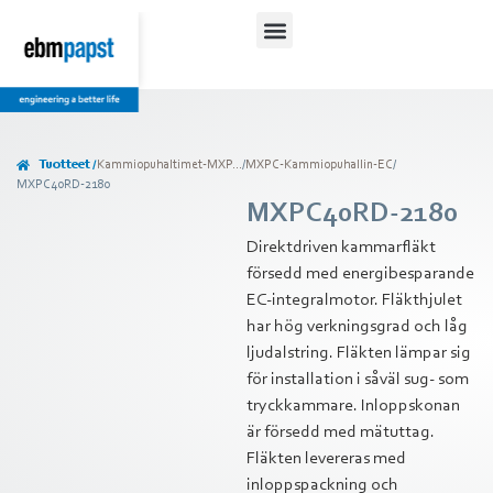
Tuotteet /
Kammiopuhaltimet-MXP...
/
MXPC-Kammiopuhallin-EC
/
MXPC40RD-2180
MXPC40RD-2180
Direktdriven kammarfläkt
försedd med energibesparande
EC-integralmotor. Fläkthjulet
har hög verkningsgrad och låg
ljudalstring. Fläkten lämpar sig
för installation i såväl sug- som
tryckkammare. Inloppskonan
är försedd med mätuttag.
Fläkten levereras med
inloppspackning och