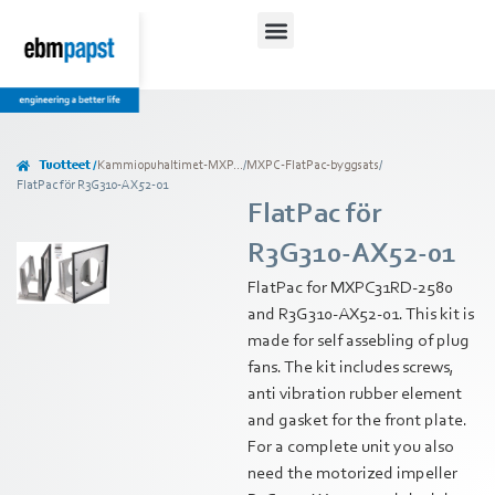
Tuotteet /
Kammiopuhaltimet-MXP...
/
MXPC-FlatPac-byggsats
/
FlatPac för R3G310-AX52-01
FlatPac för
R3G310-AX52-01
FlatPac for MXPC31RD-2580
and R3G310-AX52-01. This kit is
made for self assebling of plug
fans. The kit includes screws,
anti vibration rubber element
and gasket for the front plate.
For a complete unit you also
need the motorized impeller