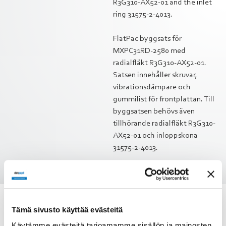
R3G310-AX52-01 and the inlet
ring 31575-2-4013.
FlatPac byggsats för
MXPC31RD-2580 med
radialfläkt R3G310-AX52-01.
Satsen innehåller skruvar,
vibrationsdämpare och
gummilist för frontplattan. Till
byggsatsen behövs även
tillhörande radialfläkt R3G310-
AX52-01 och inloppskona
31575-2-4013.
Tämä sivusto käyttää evästeitä
Käytämme evästeitä tarjoamamme sisällön ja mainosten