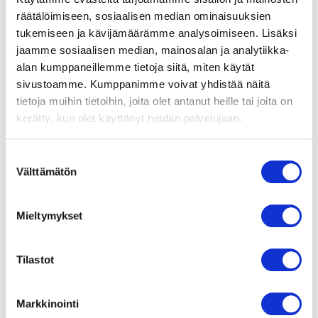
Tekninen tieto
räätälöimiseen, sosiaalisen median ominaisuuksien
Dokumentit
tukemiseen ja kävijämäärämme analysoimiseen. Lisäksi
Kuvaus
jaamme sosiaalisen median, mainosalan ja analytiikka-
FlatPac byggsats
alan kumppaneillemme tietoja siitä, miten käytät
förMXPC31RD-2580 med
Lisätietoja
sivustoamme. Kumppanimme voivat yhdistää näitä
R3G310-AX52-01
Huomioi ErP-direktiivi!
tietoja muihin tietoihin, joita olet antanut heille tai joita on
kerätty, kun olet käyttänyt heidän palvelujaan.
Imukartion K-arvo
ErP-direktiivi ei koske alle
32,2 l/s
125 W puhaltimia. Yli 125 W
puhaltimien kohdalle on
Suostumuksen
merkitty, läpäiseekö tuote
Jalusta
Välttämätön
valinta
direktiivin vaatimukset.
Teräslevy Alu-Zink
Mieltymykset
Tuotenumero
46905032
Suomenkieliset
puhaltimien
Tilastot
turvamääräykset!
Markkinointi