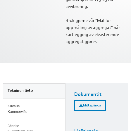
avvibrering.
Bruk gjerne vår ”Mal for
oppmåling av aggregat” når
kartlegging av eksisterende
aggregat gjøres.
Tekninen tieto
Dokumentit
Mittapiirros
Kuvaus
Kammervifte
Jännite