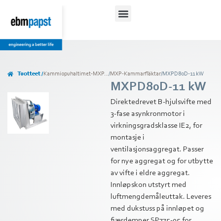
Tuotteet /
Kammiopuhaltimet-MXP...
/
MXP-Kammarfläktar
/
MXPD80D-11 kW
MXPD80D-11 kW
Direktedrevet B-hjulsvifte med
3-fase asynkronmotor i
virkningsgradsklasse IE2, for
montasje i
ventilasjonsaggregat. Passer
for nye aggregat og for utbytte
av vifte i eldre aggregat.
Innløpskon utstyrt med
luftmengdemåleuttak. Leveres
med dukstuss på innløpet og
fjærdemper SP775-05 for