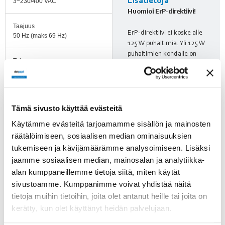
Lisätietoja
3~230/400 VAC
Huomioi ErP-direktiivi!
Taajuus
ErP-direktiivi ei koske alle
50 Hz (maks 69 Hz)
125 W puhaltimia. Yli 125 W
puhaltimien kohdalle on
Teho
merkitty, läpäiseekö tuote
11 kW
direktiivin vaatimukset.
Nimellisvirta
39,1 A / 22,6 A
Tämä sivusto käyttää evästeitä
Suomenkieliset
Käytämme evästeitä tarjoamamme sisällön ja mainosten
puhaltimien
Kierrosluku
räätälöimiseen, sosiaalisen median ominaisuuksien
turvamääräykset!
970 rpm (maks 1350 rpm)
tukemiseen ja kävijämäärämme analysoimiseen. Lisäksi
jaamme sosiaalisen median, mainosalan ja analytiikka-
Ilmavirta
alan kumppaneillemme tietoja siitä, miten käytät
37000.00 l/s
sivustoamme. Kumppanimme voivat yhdistää näitä
tietoja muihin tietoihin, joita olet antanut heille tai joita on
Ilmavirta
kerätty, kun olet käyttänyt heidän palvelujaan.
10300.00 m3/h