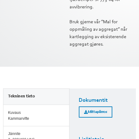
avvibrering.
Bruk gjerne vår ”Mal for
oppmåling av aggregat” når
kartlegging av eksisterende
aggregat gjøres.
Tekninen tieto
Dokumentit
Mittapiirros
Kuvaus
Kammarvifte
Jännite