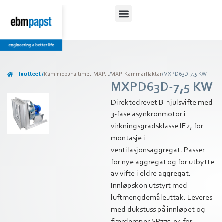
Tuotteet /
Kammiopuhaltimet-MXP...
/
MXP-Kammarfläktar
/
MXPD63D-7,5 KW
MXPD63D-7,5 KW
Direktedrevet B-hjulsvifte med
3-fase asynkronmotor i
virkningsgradsklasse IE2, for
montasje i
ventilasjonsaggregat. Passer
for nye aggregat og for utbytte
av vifte i eldre aggregat.
Innløpskon utstyrt med
luftmengdemåleuttak. Leveres
med dukstuss på innløpet og
fjærdemper SP775-04 for