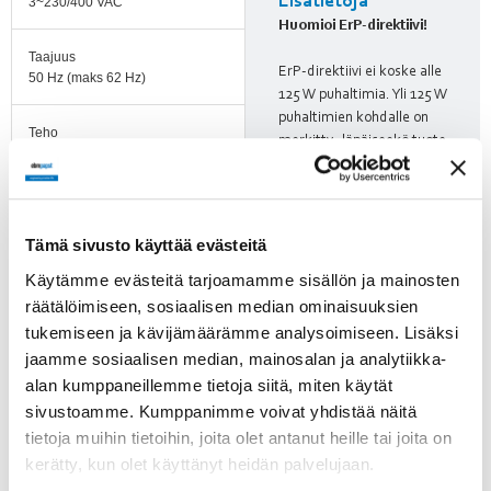
Lisätietoja
3~230/400 VAC
Huomioi ErP-direktiivi!
Taajuus
ErP-direktiivi ei koske alle
50 Hz (maks 62 Hz)
125 W puhaltimia. Yli 125 W
puhaltimien kohdalle on
Teho
merkitty, läpäiseekö tuote
7,5 kW
direktiivin vaatimukset.
Nimellisvirta
26 A / 15 A
Tämä sivusto käyttää evästeitä
Suomenkieliset
puhaltimien
Käytämme evästeitä tarjoamamme sisällön ja mainosten
Kierrosluku
turvamääräykset!
1340 rpm (maks 1761
räätälöimiseen, sosiaalisen median ominaisuuksien
rpm)
tukemiseen ja kävijämäärämme analysoimiseen. Lisäksi
jaamme sosiaalisen median, mainosalan ja analytiikka-
Ilmavirta
alan kumppaneillemme tietoja siitä, miten käytät
23800.00 l/s
sivustoamme. Kumppanimme voivat yhdistää näitä
tietoja muihin tietoihin, joita olet antanut heille tai joita on
Ilmavirta
kerätty, kun olet käyttänyt heidän palvelujaan.
6600.00 m3/h