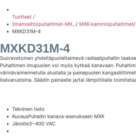
Tuotteet /
Ilmanvaihtopuhaltimet-MX...
/
MXK-kammiopuhaltimet
/
MXKD31M-4
MXKD31M-4
Suoravetoinen yhdeltäpuoleltaimevä radiaalipuhallin taakse
Puhaltimen imupuolen voi myös kytkeä kanavaan. Puhaltimen
värinävaimennetulla alustalla ja painepuolen kangasliittimell
lisävarusteina. Säädin paineelle ja/tai lämpötilalle toimitet
Tekninen tieto
Kuvaus
Puhallin kanava-asenukseen MXK
Jännite
3~400 VAC