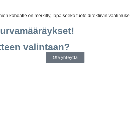
mien kohdalle on merkitty, läpäiseekö tuote direktiivin vaatimuks
turvamääräykset!
tteen valintaan?
Ota yhteyttä