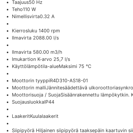
Taajuus
50 Hz
Teho
110 W
Nimellisvirta
0.32 A
Kierrosluku
1400 rpm
Ilmavirta
2088.00 l/s
Ilmavirta
580.00 m3/h
Imukartion K-arvo
25,7 l/s
Käyttölämpötila-alue
Maksimi 75 °C
Moottorin tyyppi
R4D310-AS18-01
Moottorin malli
Jännitesäädettävä ulkoroottoriasynkr
Moottorisuoja / Suoja
Sisäänrakennettu lämpökytkin. K
Suojausluokka
IP44
Laakerit
Kuulalaakerit
Siipipyörä
Hiljainen siipipyörä taaksepäin kaartuvin sii