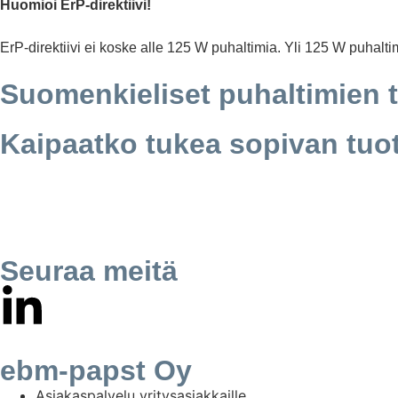
Huomioi ErP-direktiivi!
ErP-direktiivi ei koske alle 125 W puhaltimia. Yli 125 W puhalti
Suomenkieliset puhaltimien 
Kaipaatko tukea sopivan tuo
Seuraa meitä
ebm-papst Oy
Asiakaspalvelu yritysasiakkaille