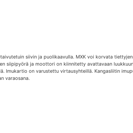
taivutetuin siivin ja puolikaavulla. MXK voi korvata tietty
 siipipyörä ja moottori on kiinnitetty avattavaan luukkuun
ä. Imukartio on varustettu virtausyhteillä. Kangasliitin imup
aan varaosana.