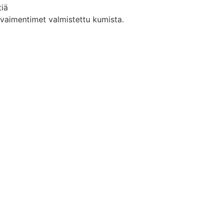
tiä
änvaimentimet valmistettu kumista.