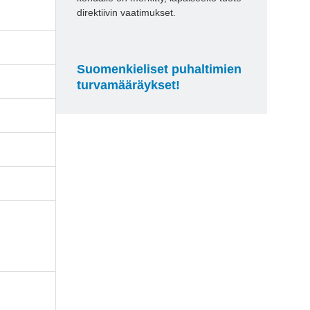
direktiivin vaatimukset.
Suomenkieliset puhaltimien
turvamääräykset!