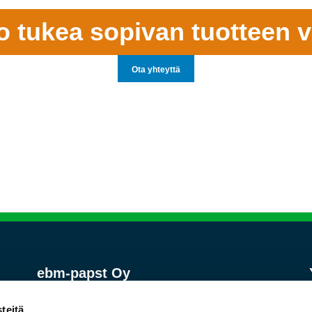
o tukea sopivan tuotteen v
Ota yhteyttä
ebm-papst Oy
Asiakaspalvelu yritysasiakkaille
ma-pe 8-16
teitä