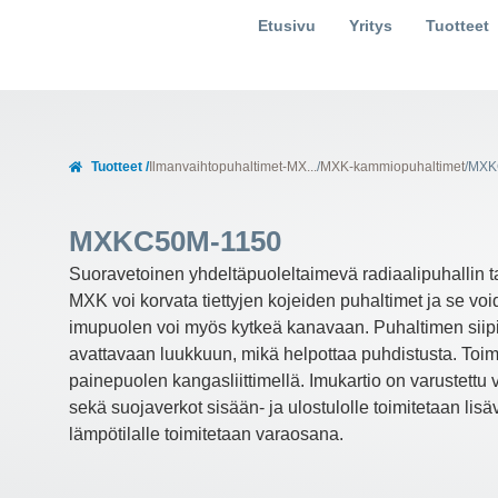
Etusivu
Yritys
Tuotteet
Tuotteet /
Ilmanvaihtopuhaltimet-MX...
/
MXK-kammiopuhaltimet
/
MXK
MXKC50M-1150
Suoravetoinen yhdeltäpuoleltaimevä radiaalipuhallin taa
MXK voi korvata tiettyjen kojeiden puhaltimet ja se 
imupuolen voi myös kytkeä kanavaan. Puhaltimen siipipy
avattavaan luukkuun, mikä helpottaa puhdistusta. Toimi
painepuolen kangasliittimellä. Imukartio on varustettu v
sekä suojaverkot sisään- ja ulostulolle toimitetaan lisä
lämpötilalle toimitetaan varaosana.