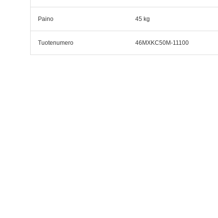
Paino
45 kg
Tuotenumero
46MXKC50M-11100