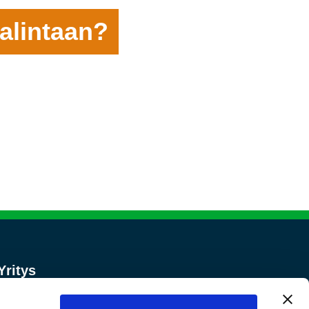
alintaan?
Yritys
Tietoa meistä
Tuotteet