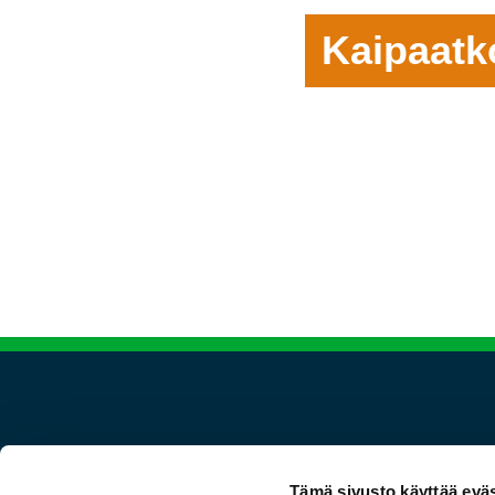
Kaipaatk
Seuraa meitä
Tämä sivusto käyttää eväs