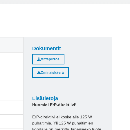
Dokumentit
Mittapiirros
Ominaiskäyrä
Lisätietoja
Huomioi ErP-direktiivi!
ErP-direktiivi ei koske alle 125 W
puhaltimia. Yli 125 W puhaltimien
kohdalle on merkitty, läpäiseekö tuote