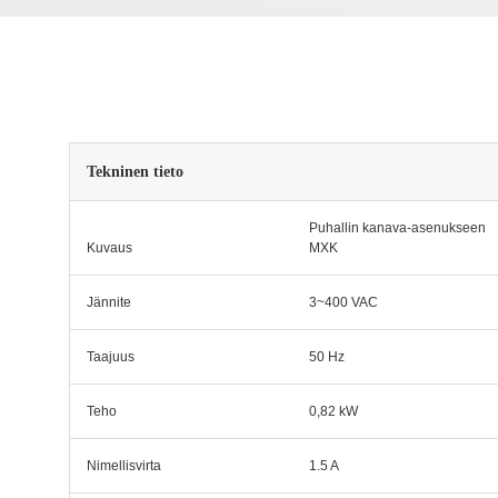
Tekninen tieto
Puhallin kanava-asenukseen
Kuvaus
MXK
Jännite
3~400 VAC
Taajuus
50 Hz
Teho
0,82 kW
Nimellisvirta
1.5 A