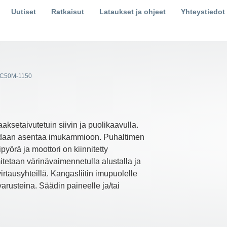
Uutiset
Ratkaisut
Lataukset ja ohjeet
Yhteystiedot
C50M-1150
ksetaivutetuin siivin ja puolikaavulla.
voidaan asentaa imukammioon. Puhaltimen
örä ja moottori on kiinnitetty
tetaan värinävaimennetulla alustalla ja
irtausyhteillä. Kangasliitin imupuolelle
varusteina. Säädin paineelle ja/tai