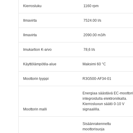
Kierrosluku
1160 rpm
Ilmavirta
7524.00 l/s
Ilmavirta
2090.00 m3/h
Imukartion K-arvo
78,6 l/s
Käyttölämpötila-alue
Maksimi 60 °C
Moottorin tyyppi
R3G500-AF34-01
Energiaa säästävä EC-moottori
integroidulla elektroniikalla.
Kierrosluvun säätö 0-10 V
Moottorin malli
signaalilla.
Sisäänrakennettu
moottorisuoja