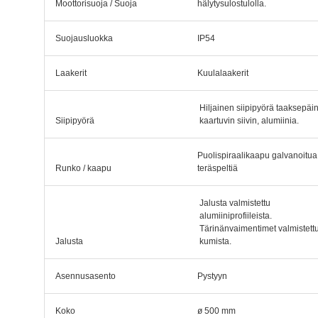
Moottorisuoja / Suoja
hälytysulostulolla.
Suojausluokka
IP54
Laakerit
Kuulalaakerit
Hiljainen siipipyörä taaksepäi
Siipipyörä
kaartuvin siivin, alumiinia.
Puolispiraalikaapu galvanoitua
Runko / kaapu
teräspeltiä
Jalusta valmistettu
alumiiniprofiileista.
Tärinänvaimentimet valmistett
Jalusta
kumista.
Asennusasento
Pystyyn
Koko
ø 500 mm