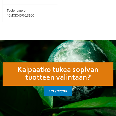
Tuotenumero
46MXIC45R-13100
Kaipaatko tukea sopivan
tuotteen valintaan?
Ota yhteyttä