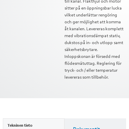
till kanal. Fläkthjul och motor
sitter på en öppningsbar lucka
vilket underlättar rengöring
och ger möjlighet att komma
åt kanalen. Levereras komplett
med vibrationsdämpat stativ,
dukstos på in- och utlopp samt
säkerhetsbrytare.
Inloppskonan är försedd med
flödesmätuttag. Reglering för
tryck- och / eller temperatur
levereras som tillbehör.
Tekninen tieto