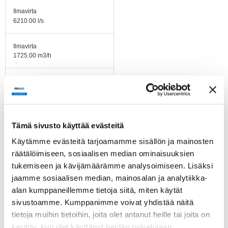
Ilmavirta
6210.00 l/s
Ilmavirta
1725.00 m3/h
Imukartion K-arvo
59,4 l/s
Käyttölämpötila-alue
Tämä sivusto käyttää evästeitä
-25 ...+50°C
Käytämme evästeitä tarjoamamme sisällön ja mainosten
Moottorin tyyppi
räätälöimiseen, sosiaalisen median ominaisuuksien
R3G450-RG53-21
tukemiseen ja kävijämäärämme analysoimiseen. Lisäksi
jaamme sosiaalisen median, mainosalan ja analytiikka-
Moottorin malli
alan kumppaneillemme tietoja siitä, miten käytät
Energiatehokas EC-
sivustoamme. Kumppanimme voivat yhdistää näitä
moottori integroidulla
elektroniikalla.
tietoja muihin tietoihin, joita olet antanut heille tai joita on
Kierrosluvun säätö 0-10
kerätty, kun olet käyttänyt heidän palvelujaan.