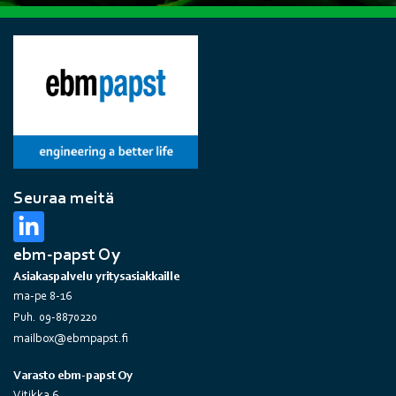
Seuraa meitä
ebm-papst Oy
Asiakaspalvelu yritysasiakkaille
ma-pe 8-16
Puh. 09-8870220
mailbox@ebmpapst.fi
Varasto ebm-papst Oy
Vitikka 6