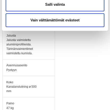
Salli valinta
Runko / kaapu
Puhallinkaapu
galvanoitua teräspeltiä,
sisäpuolella eristys 50
Vain välttämättömät evästeet
mm cleantech
Jalusta
Jalusta valmistettu
alumiiniprofiileista.
Tärinänvaimentimet
valmistettu kumista.
Asennusasento
Pystyyn
Koko
Kanalanslutning ø 500
mm
Paino
47 kg