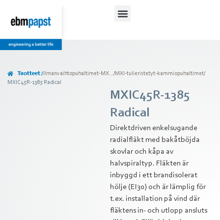
Tuotteet /
Ilmanvaihtopuhaltimet-MX...
/
MXI-tulieristetyt-kammiopuhaltimet
/
MXIC45R-1385 Radical
MXIC45R-1385
Radical
Direktdriven enkelsugande
radialfläkt med bakåtböjda
skovlar och kåpa av
halvspiraltyp. Fläkten är
inbyggd i ett brandisolerat
hölje (EI30) och är lämplig för
t.ex. installation på vind där
fläktens in- och utlopp ansluts