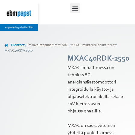
Tuotteet /
Ilmanvaihtopuhaltimet-MX...
/
MXAC-imukammiopuhaltimet
/
MXAC40RDK-2550
MXAC40RDK-2550
MXAC-puhaltimessa on
tehokas EC-
energiansäästömoottori
integroidulla käyttö- ja
ohjauselektroniikalla sekä 0-
10V kierrosluvun
ohjaussignaalilla.
MXAC on suoravetoinen
yhdeltä puolelta imevä