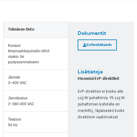
Tekninen tieto
Dokumentit
Kytkentäkaavio
Kuvaus
Ilmanvaihtopuhallin MXA
vaaka- tai
pystyasennukseen
Lisätietoja
Jännite
Huomioi ErP-direktiivi!
3~400 VAC
ErP-direktiivi ei koske alle
125 W puhaltimia. Yli 125 W
Jännitealue
3~380-400 VAC
puhaltimien kohdalle on
merkitty, läpäiseekö tuote
direktiivin vaatimukset.
Taajuus
50 Hz