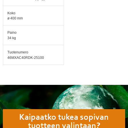
Koko
ø 400 mm
Paino
34 kg
Tuotenumero
46MXAC40RDK-25100
Kaipaatko tukea sopivan
tuotteen valintaan?