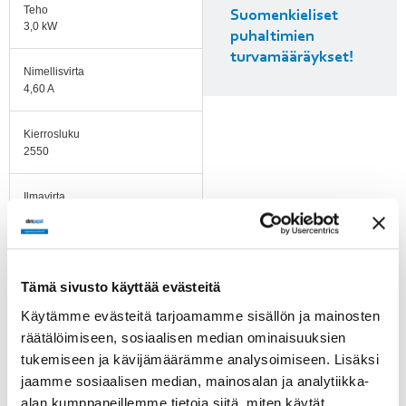
Teho
Suomenkieliset
3,0 kW
puhaltimien
turvamääräykset!
Nimellisvirta
4,60 A
Kierrosluku
2550
Ilmavirta
8800.00 l/s
Ilmavirta
2444.00 m3/h
Tämä sivusto käyttää evästeitä
Käytämme evästeitä tarjoamamme sisällön ja mainosten
Imukartion K-arvo
räätälöimiseen, sosiaalisen median ominaisuuksien
52,2 l/s
tukemiseen ja kävijämäärämme analysoimiseen. Lisäksi
jaamme sosiaalisen median, mainosalan ja analytiikka-
Käyttölämpötila-alue
-25...+60°C
alan kumppaneillemme tietoja siitä, miten käytät