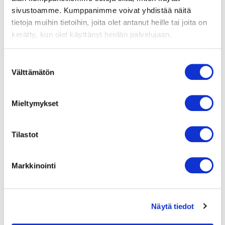
sivustoamme. Kumppanimme voivat yhdistää näitä
tietoja muihin tietoihin, joita olet antanut heille tai joita on
Moottorin tyyppi
R3G400-AQ23-01
kerätty, kun olet käyttänyt heidän palvelujaan.
Moottorin malli
Suostumuksen
Energiaa säästävä EC-
Välttämätön
valinta
moottori integroidulla
elektroniikalla.
Kierrosluvun säätö 0-10
V signaalilla
Mieltymykset
Moottorisuoja / Suoja
Tilastot
Sisäänrakennettu
moottorisuoja
hälytysulostulolla.
Markkinointi
Suojausluokka
IP54
Näytä tiedot
Moottorin eristysluokka
F