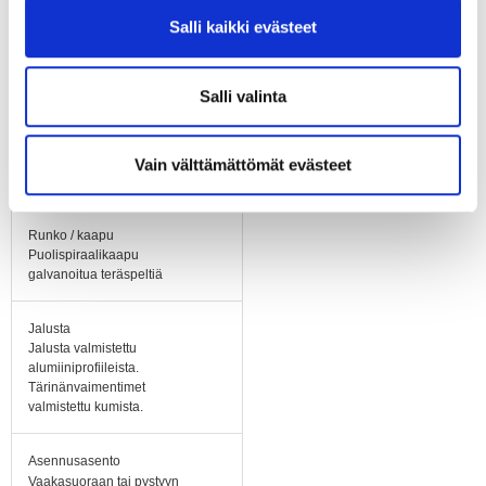
Salli kaikki evästeet
Laakerit
Kuulalaakerit
Salli valinta
Siipipyörä
Hiljainen siipipyörä
taaksepäin kaartuvin
Vain välttämättömät evästeet
siivin, alumiinia.
Runko / kaapu
Puolispiraalikaapu
galvanoitua teräspeltiä
Jalusta
Jalusta valmistettu
alumiiniprofiileista.
Tärinänvaimentimet
valmistettu kumista.
Asennusasento
Vaakasuoraan tai pystyyn