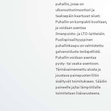
puhallin, jossa on
ulkoroottorimoottori ja
taaksepäin kaartuvat siivet.
Puhallin on kompakti kooltaan,
ja voidaan asentaa
ilmanpoisto- ja LTO-laitteisiin.
Puolispiraalityyppinen
puhallinkaapu on valmistettu
galvanoidusta teräspellistä.
Puhallin voidaan asentaa
pysty- tai vaaka-asentoon.
Tärinävaimennettu alusta ja
joustava painepuolen liitin
sisältyvät toimitukseen. Säädin
paineelle ja/tai lämpötilalle
toimitetaan lisävarusteena.