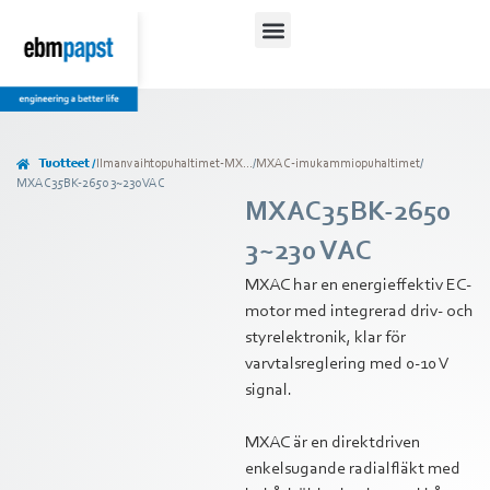
Tuotteet /
Ilmanvaihtopuhaltimet-MX...
/
MXAC-imukammiopuhaltimet
/
MXAC35BK-2650 3~230 VAC
MXAC35BK-2650
3~230 VAC
MXAC har en energieffektiv EC-
motor med integrerad driv- och
styrelektronik, klar för
varvtalsreglering med 0-10 V
signal.
MXAC är en direktdriven
enkelsugande radialfläkt med