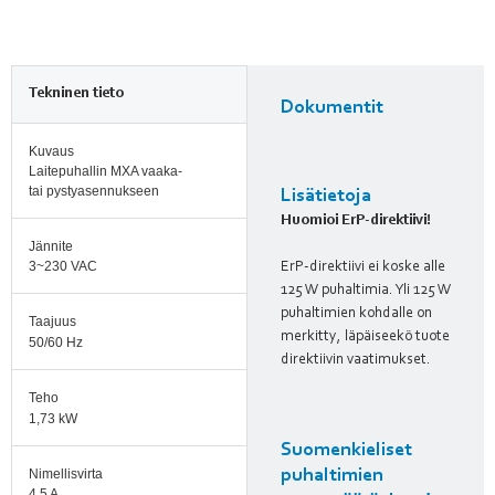
Tekninen tieto
Dokumentit
Kuvaus
Laitepuhallin MXA vaaka-
tai pystyasennukseen
Lisätietoja
Huomioi ErP-direktiivi!
Jännite
3~230 VAC
ErP-direktiivi ei koske alle
125 W puhaltimia. Yli 125 W
puhaltimien kohdalle on
Taajuus
merkitty, läpäiseekö tuote
50/60 Hz
direktiivin vaatimukset.
Teho
1,73 kW
Suomenkieliset
Nimellisvirta
puhaltimien
4,5 A