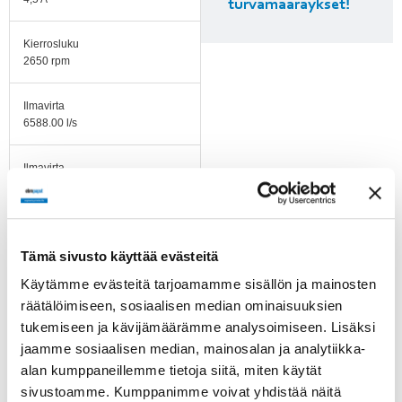
turvamääräykset!
Kierrosluku
2650 rpm
Ilmavirta
6588.00 l/s
Ilmavirta
1830.00 m3/h
Imukartion K-arvo
41,1 l/s
Tämä sivusto käyttää evästeitä
Käytämme evästeitä tarjoamamme sisällön ja mainosten
Käyttölämpötila-alue
räätälöimiseen, sosiaalisen median ominaisuuksien
Min -25 °C...Max +60 °C
tukemiseen ja kävijämäärämme analysoimiseen. Lisäksi
jaamme sosiaalisen median, mainosalan ja analytiikka-
Moottorin tyyppi
alan kumppaneillemme tietoja siitä, miten käytät
R3G355BD5111
sivustoamme. Kumppanimme voivat yhdistää näitä