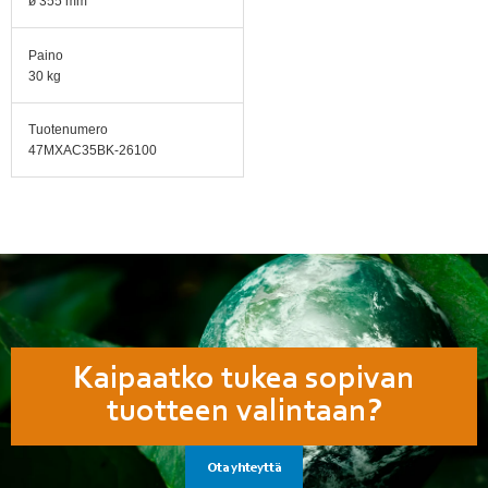
ø 355 mm
Paino
30 kg
Tuotenumero
47MXAC35BK-26100
Kaipaatko tukea sopivan
tuotteen valintaan?
Ota yhteyttä