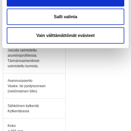
siivin. Valmistettu
alumiinista.
Salli valinta
Runko / kaapu
Puolispiraalikaapu
galvanoitua teräspeltiä
Vain välttämättömät evästeet
Jalusta
Jalusta valmistettu
alumiiniprofiileista.
Tärinänvaimentimet
valmistettu kumista.
Asennusasento
Vaaka- tai pystysuoraan
(neliömäinen liitin)
Sähköinen kytkentä
Kytkentärasia
Koko