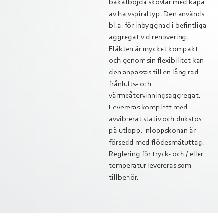
bakåtböjda skovlar med kåpa
av halvspiraltyp. Den används
bl.a. för inbyggnad i befintliga
aggregat vid renovering.
Fläkten är mycket kompakt
och genom sin flexibilitet kan
den anpassas till en lång rad
frånlufts- och
värmeåtervinningsaggregat.
Levereras komplett med
avvibrerat stativ och dukstos
på utlopp. Inloppskonan är
försedd med flödesmätuttag.
Reglering för tryck- och / eller
temperatur levereras som
tillbehör.