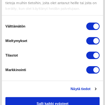
tietoja muihin tietoihin, joita olet antanut heille tai joita on
Moottorin malli
Energiatehokas EC-
kerätty, kun olet käyttänyt heidän palvelujaan.
moottori integroidulla
elektroniikalla.
Kierrosluvun säätö 0-10
Suostumuksen
V.
Välttämätön
valinta
Moottorisuoja / Suoja
Sisäänrakennettu
Mieltymykset
moottorisuoja
hälytysulostulolla.
Tilastot
Suojausluokka
IP54
Markkinointi
Laakerit
Kuulalaakerit
Näytä tiedot
Siipipyörä
Hiljainen siipipyörä
taaksepäin kaartuvin
Salli kaikki evästeet