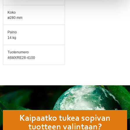
Koko
ø280 mm
Paino
14 kg
Tuotenumero
46MXRE28-4100
Kaipaatko tukea sopivan
tuotteen valintaan?