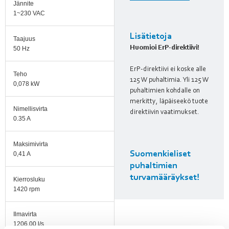
Jännite
1~230 VAC
Lisätietoja
Taajuus
Huomioi ErP-direktiivi!
50 Hz
ErP-direktiivi ei koske alle
Teho
125 W puhaltimia. Yli 125 W
0,078 kW
puhaltimien kohdalle on
merkitty, läpäiseekö tuote
Nimellisvirta
direktiivin vaatimukset.
0.35 A
Maksimivirta
Suomenkieliset
0,41 A
puhaltimien
turvamääräykset!
Kierrosluku
1420 rpm
Ilmavirta
1206.00 l/s