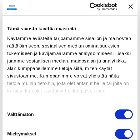
Ilmavirta
335.00 m3/h
Tämä sivusto käyttää evästeitä
Käyttölämpötila-alue
Käytämme evästeitä tarjoamamme sisällön ja mainosten
Maksimi 40 °C
räätälöimiseen, sosiaalisen median ominaisuuksien
tukemiseen ja kävijämäärämme analysoimiseen. Lisäksi
Moottorin tyyppi
jaamme sosiaalisen median, mainosalan ja analytiikka-
R4E280-AD08-19
alan kumppaneillemme tietoja siitä, miten käytät
sivustoamme. Kumppanimme voivat yhdistää näitä
Moottorin malli
Jännitesäädettävä
tietoja muihin tietoihin, joita olet antanut heille tai joita on
ulkoroottoriasynkronimoottori
kerätty, kun olet käyttänyt heidän palvelujaan.
Moottorisuoja / Suoja
Suostumuksen
Sisäänrakennettu
Välttämätön
valinta
lämpökytkin.
Suojausluokka
Mieltymykset
IP44