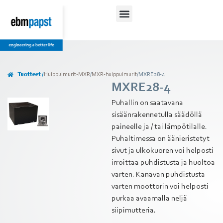
Tuotteet /
Huippuimurit-MXR
/
MXR-huippuimurit
/
MXRE28-4
MXRE28-4
Puhallin on saatavana
sisäänrakennetulla säädöllä
paineelle ja / tai lämpötilalle.
Puhaltimessa on äänieristetyt
sivut ja ulkokuoren voi helposti
irroittaa puhdistusta ja huoltoa
varten. Kanavan puhdistusta
varten moottorin voi helposti
purkaa avaamalla neljä
siipimutteria.