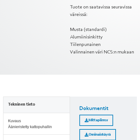
Tuote on saatavissa seuravissa
väreissä:
Musta (standardi)
Alumiinisinkitty
Tiilenpunainen
Valinnainen väri NCS:n mukaan
Tekninen tieto
Dokumentit
Mittapiirros
Kuvaus
Äänieristetty kattopuhallin
Ominaiskäyrä