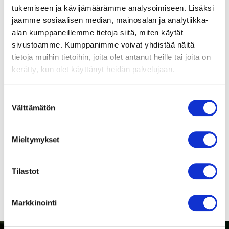
tukemiseen ja kävijämäärämme analysoimiseen. Lisäksi
jaamme sosiaalisen median, mainosalan ja analytiikka-
Lisätietoja
Jännite
24 VDC
alan kumppaneillemme tietoja siitä, miten käytät
Huomioi ErP-direktiivi!
sivustoamme. Kumppanimme voivat yhdistää näitä
ErP-direktiivi ei koske alle
tietoja muihin tietoihin, joita olet antanut heille tai joita on
Kierrosluku
125 W puhaltimia. Yli 125 W
19...252 min-1
kerätty, kun olet käyttänyt heidän palvelujaan.
puhaltimien kohdalle on
merkitty, läpäiseekö tuote
Paino
Suostumuksen
direktiivin vaatimukset.
900
Välttämätön
valinta
Tuotenumero
9475414611
Mieltymykset
Suomenkieliset
puhaltimien
turvamääräykset!
Tilastot
Markkinointi