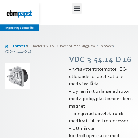
Tuotteet /
DC-motorer-VD-VDC-borstlös-med-kuggväxel
/
Elmotorer
/
VDC-3-54.14-D 16
VDC-3-54.14-D 16
– 3-fas ytterrotormotor i EC-
utförande för applikationer
med växellåda
– Dynamiskt balanserad rotor
med 4-polig, plastbunden ferrit
magnet
– Integrerad drivelektronik
med kraftfull mikroprocessor
– Uttmärkta
kontrollegenskaper med