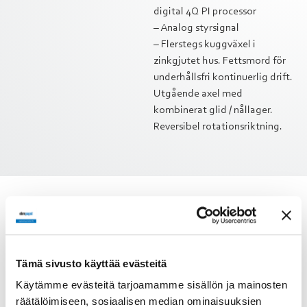
digital 4Q PI processor
– Analog styrsignal
– Flerstegs kuggväxel i
zinkgjutet hus. Fettsmord för
underhållsfri kontinuerlig drift.
Utgående axel med
kombinerat glid / nållager.
Reversibel rotationsriktning.
Tekninen tieto
Dokumentit
Tämä sivusto käyttää evästeitä
Mittapiirros
Kuvaus
Käytämme evästeitä tarjoamamme sisällön ja mainosten
Borstlös DC-motor med
räätälöimiseen, sosiaalisen median ominaisuuksien
kuggväxel