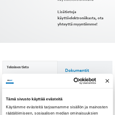
Lisätietoja
käyttöelektroniikasta, ota
yhteyttä myyntiimme!
Tekninen tieto
Dokumentit
Lisätietoja
Jännite
60 VDC
Mittapiirros
Nimellisvirta
Tämä sivusto käyttää evästeitä
7.0 A
Ominaiskäyrä
Käytämme evästeitä tarjoamamme sisällön ja mainosten
räätälöimiseen, sosiaalisen median ominaisuuksien