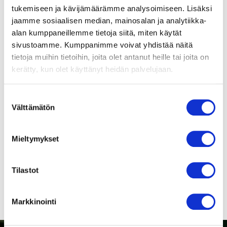
Kierrosluku
tukemiseen ja kävijämäärämme analysoimiseen. Lisäksi
4700 min-1
jaamme sosiaalisen median, mainosalan ja analytiikka-
Lisätietoja
alan kumppaneillemme tietoja siitä, miten käytät
Huomioi ErP-direktiivi!
Käyttölämpötila-alue
sivustoamme. Kumppanimme voivat yhdistää näitä
0…+40 °C
ErP-direktiivi ei koske alle
tietoja muihin tietoihin, joita olet antanut heille tai joita on
125 W puhaltimia. Yli 125 W
kerätty, kun olet käyttänyt heidän palvelujaan.
Suojausluokka
puhaltimien kohdalle on
IP00
merkitty, läpäiseekö tuote
Suostumuksen
direktiivin vaatimukset.
Paino
Välttämätön
valinta
2 kg
Mieltymykset
Suomenkieliset
Tuotenumero
puhaltimien
M3G084-CA67-14
turvamääräykset!
Tilastot
Markkinointi