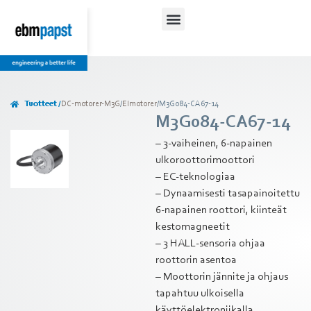
Lataukset ja ohjeet
Tuotteet /
DC-motorer-M3G
/
Elmotorer
/
M3G084-CA67-14
M3G084-CA67-14
– 3-vaiheinen, 6-napainen
ulkoroottorimoottori
– EC-teknologiaa
– Dynaamisesti tasapainoitettu
6-napainen roottori, kiinteät
kestomagneetit
– 3 HALL-sensoria ohjaa
roottorin asentoa
– Moottorin jännite ja ohjaus
tapahtuu ulkoisella
käyttöelektroniikalla