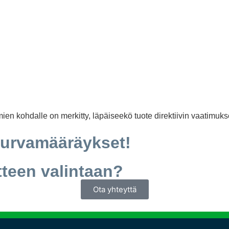
mien kohdalle on merkitty, läpäiseekö tuote direktiivin vaatimuks
turvamääräykset!
tteen valintaan?
Ota yhteyttä