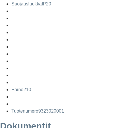
Suojausluokka
IP20
Paino
210
Tuotenumero
9323020001
Dokumentit