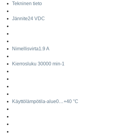
Tekninen tieto
Jännite
24 VDC
Nimellisvirta
1.9 A
Kierrosluku
30000 min-1
Käyttölämpötila-alue
0…+40 °C