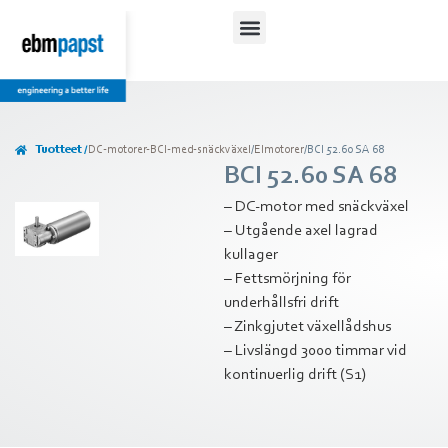
Lataukset ja ohjeet
Tuotteet /
DC-motorer-BCI-med-snäckväxel
/
Elmotorer
/
BCI 52.60 SA 68
BCI 52.60 SA 68
– DC-motor med snäckväxel
– Utgående axel lagrad
kullager
– Fettsmörjning för
underhållsfri drift
– Zinkgjutet växellådshus
– Livslängd 3000 timmar vid
kontinuerlig drift (S1)