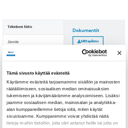
Tekninen tieto
Dokumentit
Mittapiirros
Jännite
24 VDC
Nimellisvirta
Lisätietoja
1.25 A
Tämä sivusto käyttää evästeitä
Huomioi ErP-direktiivi!
Kierrosluku
Käytämme evästeitä tarjoamamme sisällön ja mainosten
ErP-direktiivi ei koske alle
207 min-1
räätälöimiseen, sosiaalisen median ominaisuuksien
125 W puhaltimia. Yli 125 W
tukemiseen ja kävijämäärämme analysoimiseen. Lisäksi
puhaltimien kohdalle on
Paino
jaamme sosiaalisen median, mainosalan ja analytiikka-
merkitty, läpäiseekö tuote
1.1 kg
alan kumppaneillemme tietoja siitä, miten käytät
direktiivin vaatimukset.
sivustoamme. Kumppanimme voivat yhdistää näitä
Tuotenumero
tietoja muihin tietoihin, joita olet antanut heille tai joita on
9414240153