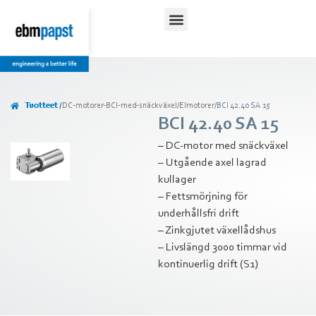
Lataukset ja ohjeet
Tuotteet /
DC-motorer-BCI-med-snäckväxel
/
Elmotorer
/
BCI 42.40 SA 15
BCI 42.40 SA 15
– DC-motor med snäckväxel
– Utgående axel lagrad
kullager
– Fettsmörjning för
underhållsfri drift
– Zinkgjutet växellådshus
– Livslängd 3000 timmar vid
kontinuerlig drift (S1)