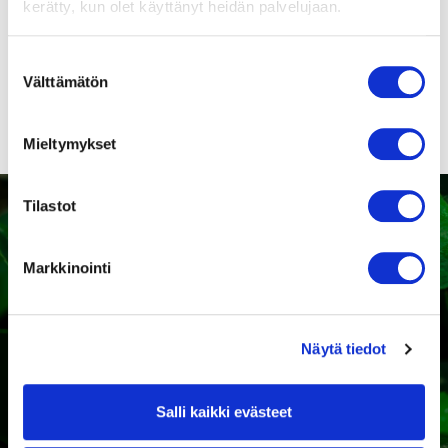
kerätty, kun olet käyttänyt heidän palvelujaan.
Suomenkieliset
puhaltimien
Suostumuksen
turvamääräykset!
Välttämätön
valinta
Mieltymykset
Tilastot
Markkinointi
Kaipaatko tukea sopivan
tuotteen valintaan?
Näytä tiedot
Ota yhteyttä
Salli kaikki evästeet